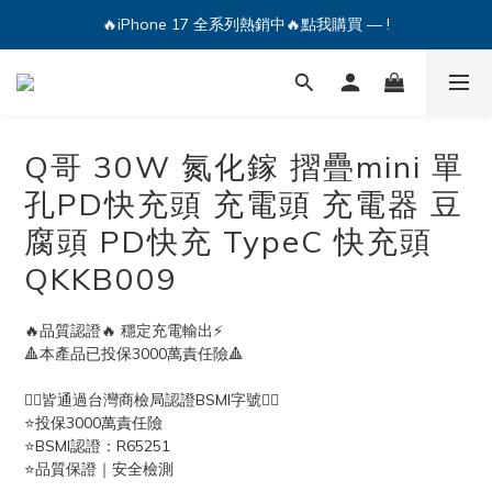
🔥iPhone 17 全系列熱銷中🔥點我購買 — !
💕加入Q哥 Line 新好友領優惠券！🎫
🔥iPhone 17 全系列熱銷中🔥點我購買 — !
Q哥 30W 氮化鎵 摺疊mini 單
孔PD快充頭 充電頭 充電器 豆
腐頭 PD快充 TypeC 快充頭
QKKB009
🔥品質認證🔥 穩定充電輸出⚡️ 
🔺本產品已投保3000萬責任險🔺
👍🏻皆通過台灣商檢局認證BSMI字號👍🏻
⭐投保3000萬責任險
⭐BSMI認證：R65251
⭐品質保證｜安全檢測