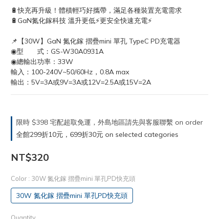
🔋快充再升級！體積輕巧好攜帶，滿足各種裝置充電需求
🔋GaN氮化鎵科技 溫升更低⚡️更安全快速充電⚡️
📌【30W】GaN 氮化鎵 摺疊mini 單孔 TypeC PD充電器
◉型　　式：GS-W30A0931A 
◉總輸出功率：33W
輸入：100-240V~50/60Hz，0.8A max
輸出：5V=3A或9V=3A或12V=2.5A或15V=2A
限時 $398 宅配超取免運，外島地區請先與客服聯繫 on order
全館299折10元，699折30元 on selected categories
NT$320
Color
: 30W 氮化鎵 摺疊mini 單孔PD快充頭
30W 氮化鎵 摺疊mini 單孔PD快充頭
Quantity