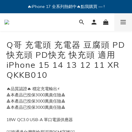
🔥iPhone 17 全系列熱銷中🔥點我購買 — !
💕加入Q哥 Line 新好友領優惠券！🎫
🔥iPhone 17 全系列熱銷中🔥點我購買 — !
Q哥 充電頭 充電器 豆腐頭 PD
快充頭 PD快充 快充頭 適用
iPhone 15 14 13 12 11 XR
QKKB010
🔥品質認證🔥 穩定充電輸出⚡️ 
🔺本產品已投保3000萬責任險🔺
🔺本產品已投保3000萬責任險🔺
🔺本產品已投保3000萬責任險🔺
18W QC3.0 USB-A 單口電源供應器