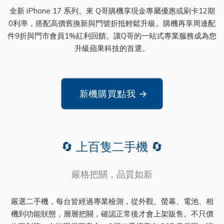
全新 iPhone 17 系列。來 Q哥購機享現金專屬優惠或刷卡12期
0利率，搭配高價舊換新與門號折抵輕鬆升級。購機再享周邊配
件9折與門市會員1%紅利回饋。讓Q哥的一站式專業服務成為您
升級蘋果科技的首選。
新機購買點我
→
🔄 上百隻二手機 🔄
嚴格把關，品質如新
嚴選二手機，每台皆經過專業檢測，從外觀、螢幕、電池、相
機到功能狀態，層層把關，確認正常後才會上架販售。不只價