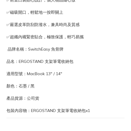
✅前置口袋貼心設計，個人物品隨心放
✅磁吸開口，輕鬆地一按即關上
✅嚴選皮革防刮防潑水，兼具時尚及質感
✅超纖內襯緊密貼合，極致保護，輕巧易攜
 品牌名稱：SwitchEasy 魚骨牌
品名：ERGOSTAND 支架筆電收納包
適用型號：MacBook 13" / 14" 
顏色：石墨 / 黑
產品貨源：公司貨
包裝內容物：ERGOSTAND 支架筆電收納包x1