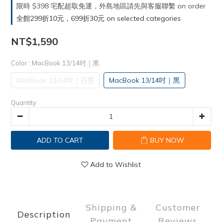
限時 $398 宅配超取免運，外島地區請先與客服聯繫 on order
全館299折10元，699折30元 on selected categories
NT$1,590
Color
: MacBook 13/14吋｜黑
MacBook 13/14吋｜石墨
MacBook 13/14吋｜黑
Quantity
ADD TO CART
BUY NOW
Add to Wishlist
Shipping &
Customer
Description
Payment
Reviews