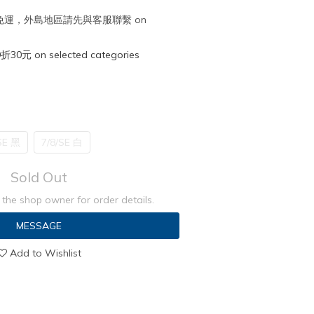
取免運，外島地區請先與客服聯繫 on
元 on selected categories
SE 黑
7/8/SE 白
Sold Out
the shop owner for order details.
MESSAGE
Add to Wishlist