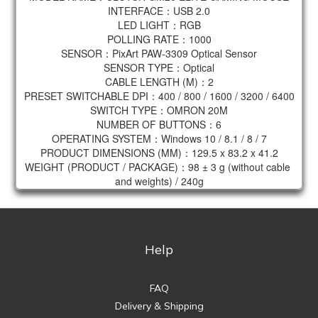
INTERFACE：USB 2.0
LED LIGHT：RGB
POLLING RATE：1000
SENSOR：PixArt PAW-3309 Optical Sensor
SENSOR TYPE：Optical
CABLE LENGTH (M)：2
PRESET SWITCHABLE DPI：400 / 800 / 1600 / 3200 / 6400
SWITCH TYPE：OMRON 20M
NUMBER OF BUTTONS：6
OPERATING SYSTEM：Windows 10 / 8.1 / 8 / 7
PRODUCT DIMENSIONS (MM)：129.5 x 83.2 x 41.2
WEIGHT (PRODUCT / PACKAGE)：98 ± 3 g (without cable 
and weights) / 240g
Help
FAQ
Delivery & Shipping