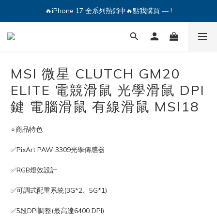
🔥iPhone 17 全系列熱銷中🔥點我購買 — !
🔥iPhone 17 全系列熱銷中🔥點我購買 — !
💕加入Q哥 Line 新好友領優惠券！🎫
🔥iPhone 17 全系列熱銷中🔥點我購買 — !
MSI 微星 CLUTCH GM20
ELITE 電競滑鼠 光學滑鼠 DPI
鍵 電腦滑鼠 有線滑鼠 MSI18
⭐️商品特色
✅PixArt PAW 3309光學傳感器
✅RGB燈效設計
✅可調式配重系統(3G*2、5G*1)
✅5段DPI調整(最高達6400 DPI)