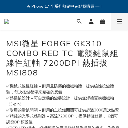
🔥iPhone 17 全系列熱銷中🔥點我購買 — !
🔥iPhone 17 全系列熱銷中🔥點我購買 — !
💕加入Q哥 Line 新好友領優惠券！🎫
🔥iPhone 17 全系列熱銷中🔥點我購買 — !
MSI微星 FORGE GK310
COMBO RED TC 電競鍵鼠組
線性紅軸 7200DPI 熱插拔
MSI808
✅機械式線性紅軸 – 耐用且防塵的機械軸體，提供線性按鍵體
驗，每次按鍵都帶來精確的反饋
✅熱插拔設計 – 可自定義的鍵盤設計，提供無焊接更換機械軸
（3-pin）
✅耐用的滑鼠開關 – 耐用的主按鈕開關可提供超過2000萬次點擊
✅精確的光學式感測器 – 高達7200 DPI，提供精確移動， 6個可
調節DPI預設值