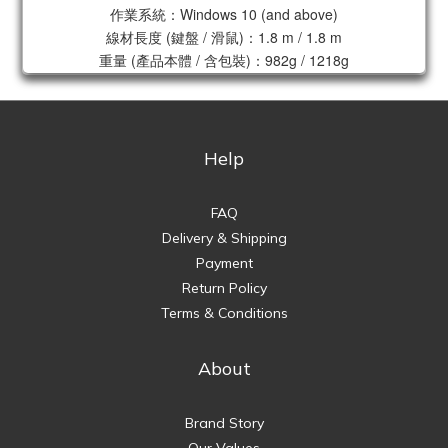
作業系統：Windows 10 (and above)
線材長度 (鍵盤 / 滑鼠)：1.8 m / 1.8 m
重量 (產品本體 / 含包裝)：982g / 1218g
Help
FAQ
Delivery & Shipping
Payment
Return Policy
Terms & Conditions
About
Brand Story
Our Values