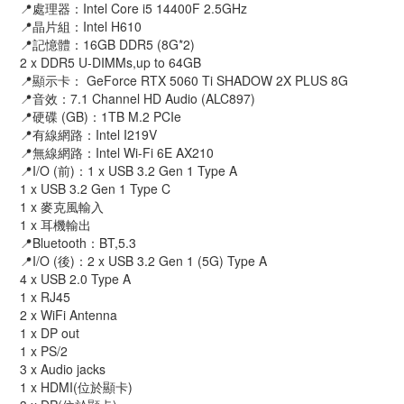
📍處理器：Intel Core i5 14400F 2.5GHz
📍晶片組：Intel H610
📍記憶體：16GB DDR5 (8G*2)
2 x DDR5 U-DIMMs,up to 64GB
📍顯示卡： GeForce RTX 5060 Ti SHADOW 2X PLUS 8G
📍音效：7.1 Channel HD Audio (ALC897)
📍硬碟 (GB)：1TB M.2 PCIe
📍有線網路：Intel I219V
📍無線網路：Intel Wi-Fi 6E AX210
📍I/O (前)：1 x USB 3.2 Gen 1 Type A
1 x USB 3.2 Gen 1 Type C
1 x 麥克風輸入
1 x 耳機輸出
📍Bluetooth：BT,5.3
📍I/O (後)：2 x USB 3.2 Gen 1 (5G) Type A
4 x USB 2.0 Type A
1 x RJ45
2 x WiFi Antenna
1 x DP out
1 x PS/2
3 x Audio jacks
1 x HDMI(位於顯卡)