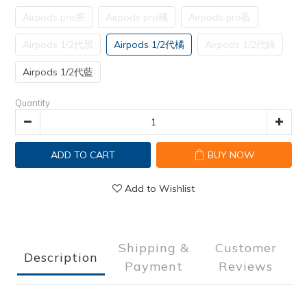
Airpods pro黑
Airpods pro橘
Airpods pro藍
Airpods 1/2代黑
Airpods 1/2代橘
Airpods 1/2代綠
Airpods 1/2代藍
Quantity
ADD TO CART
BUY NOW
Add to Wishlist
Shipping &
Customer
Description
Payment
Reviews