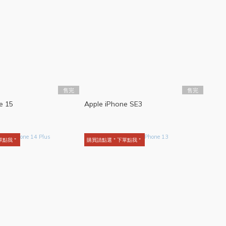
售完
售完
e 15
Apple iPhone SE3
單點我＂
購買請點選＂下單點我＂