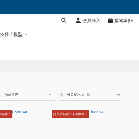
會員登入
購物車(0)
 公仔 / 模型
商品排序
每頁顯示 24 個
單點我＂
購買請點選＂下單點我＂