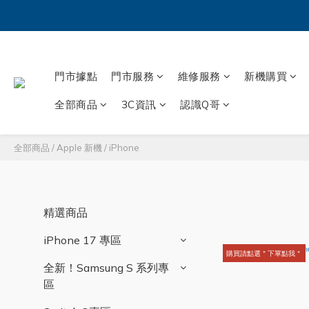
門市據點
門市服務
維修服務
新機購買
全部商品
3C資訊
認識Q哥
全部商品
/
Apple 新機
/
iPhone
精選商品
iPhone 17 專區
購買請點選＂下單點我＂
全新！Samsung S 系列專
區