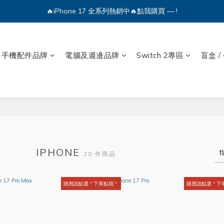
🔥iPhone 17 全系列熱銷中🔥點我購買 — !
🔥iPhone 17 全系列熱銷中🔥點我購買 — !
💕加入Q哥 Line 新好友領優惠券！🎫
🔥iPhone 17 全系列熱銷中🔥點我購買 — !
手機配件品牌
電腦及週邊品牌
Switch 2專區
盲盒 /
IPHONE
20 件商品
購買請點選＂下單點我＂
購買請點選＂下