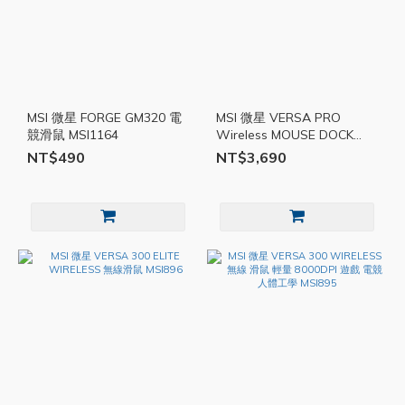
MSI 微星 FORGE GM320 電
MSI 微星 VERSA PRO
競滑鼠 MSI1164
Wireless MOUSE DOCK
PRO 滑鼠 MSI1093
NT$490
NT$3,690