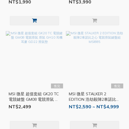
捍 控制器 手把 電競 電腦手
GM320 電競滑鼠 滑鼠 GD70
NT$1,990
NT$3,990
把 MSI894
滑鼠墊
售完
售完
MSI 微星 超值套組 GK20 TC
MSI 微星 STALKER 2
電競鍵盤 GM08 電競滑鼠 滑
EDITION 浩劫殺陣2車諾比之
鼠 GH10 耳機 耳麥 GD22 滑
心 電競滑鼠鍵盤組 MSI885
NT$2,499
NT$2,590 ~ NT$4,999
鼠墊