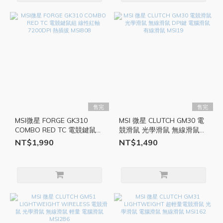
售完
售完
MSI微星 FORGE GK310
MSI 微星 CLUTCH GM30 電
COMBO RED TC 電競鍵鼠組
競滑鼠 光學滑鼠 無線滑鼠
線性紅軸 7200DPI 熱插拔
DPI鍵 電腦滑鼠 有線滑鼠
NT$1,990
NT$1,490
MSI808
MSI19