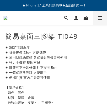
🔥iPhone 17 全系列熱銷中🔥點我購買 — !
💕加入Q哥 Line 新好友領優惠券！🎫
🔥iPhone 17 全系列熱銷中🔥點我購買 — !
簡易桌面三腳架 TI049
✦ 360°可調角度
✦ 折疊後僅 23cm 方便攜帶
✦ 通用型螺絲接頭 各式攝影設備皆可使用
✦ 強力手機夾 穩固不掉
✦ 腳架可下推延伸鈕 往下展開 5cm
✦ 一體式縮放設計 方便順手
✦ 便攜性質 室內戶外皆可使用
【商品規格】
- 顏色：黑色
- 材質：塑膠、金屬
- 包裝內容物：支架*1、手機夾*1