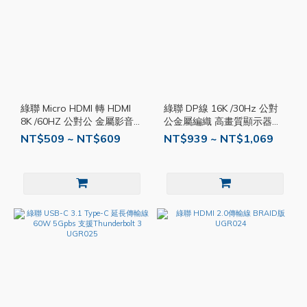
綠聯 Micro HDMI 轉 HDMI
綠聯 DP線 16K /30Hz 公對
8K /60HZ 公對公 金屬影音傳
公金屬編織 高畫質顯示器傳
輸線 Pro版 UGR035
輸線 Pro版 UGR032
NT$509 ~ NT$609
NT$939 ~ NT$1,069