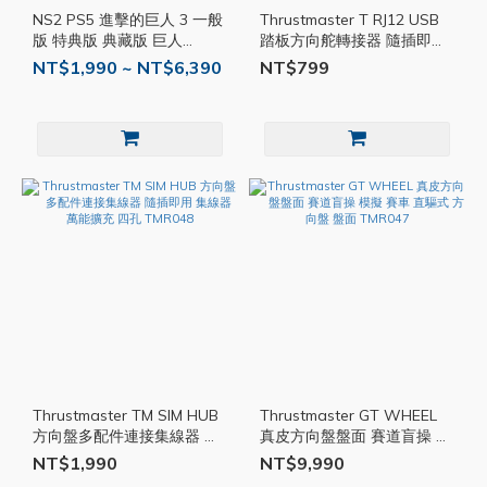
NS2 PS5 進擊的巨人 3 一般
Thrustmaster T RJ12 USB
版 特典版 典藏版 巨人
踏板方向舵轉接器 隨插即用
Switch 2 PS 遊戲片
踏板 轉接器 轉接線 USB
NT$1,990 ~ NT$6,390
NT$799
TMR049
Thrustmaster TM SIM HUB
Thrustmaster GT WHEEL
方向盤多配件連接集線器 隨
真皮方向盤盤面 賽道盲操 模
插即用 集線器 萬能擴充 四
擬 賽車 直驅式 方向盤 盤面
NT$1,990
NT$9,990
孔 TMR048
TMR047