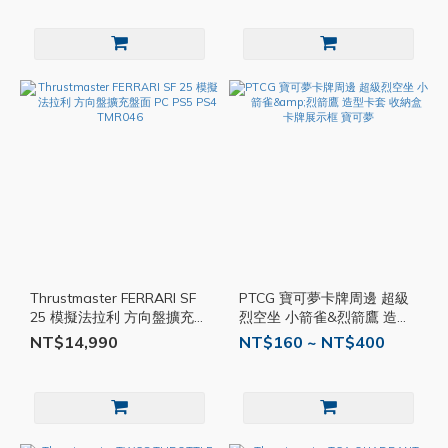
Thrustmaster FERRARI SF
PTCG 寶可夢卡牌周邊 超級
25 模擬法拉利 方向盤擴充盤
烈空坐 小箭雀&烈箭鷹 造型
面 PC PS5 PS4 TMR046
卡套 收納盒 卡牌展示框 寶
NT$14,990
NT$160 ~ NT$400
可夢