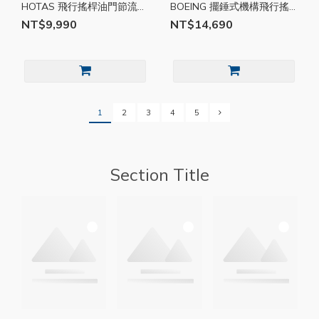
HOTAS 飛行搖桿油門節流閥
BOEING 擺錘式機構飛行搖
雙手通用 飛行搖桿 節流閥
桿 飛行搖桿 擺錘式機構 PC
NT$9,990
NT$14,690
PC TMR029
TMR028
1
2
3
4
5
Section Title