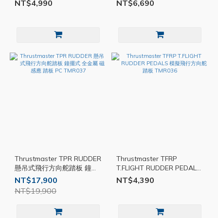
組化擴充性 全功能座艙 PC
節流閥象限器 自動駕駛 模擬
NT$4,990
NT$6,690
TMR039
PC TMR038
Thrustmaster TPR RUDDER
Thrustmaster TFRP
懸吊式飛行方向舵踏板 鐘擺
T.FLIGHT RUDDER PEDALS
式 全金屬 磁感應 踏板 PC
模擬飛行方向舵踏板
NT$17,900
NT$4,390
TMR037
TMR036
NT$19,900