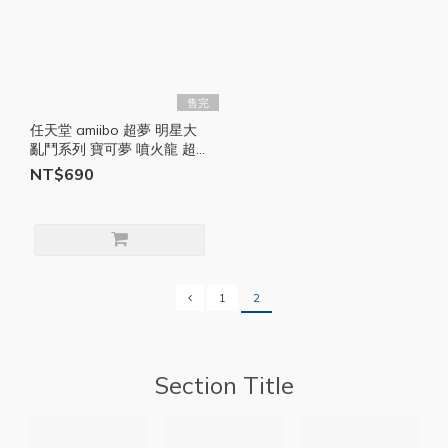
售完
任天堂 amiibo 超夢 明星大
亂鬥系列 寶可夢 噴火龍 超
夢 公仔 amiibo 公仔 switch
NT$690
SW030
1
2
Section Title