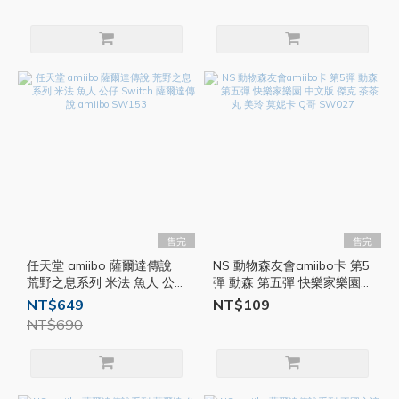
售完
售完
任天堂 amiibo 薩爾達傳說
NS 動物森友會amiibo卡 第5
荒野之息系列 米法 魚人 公
彈 動森 第五彈 快樂家樂園
仔 Switch 薩爾達傳說
中文版 傑克 茶茶丸 美玲 莫
NT$649
NT$109
amiibo SW153
妮卡 Q哥 SW027
NT$690