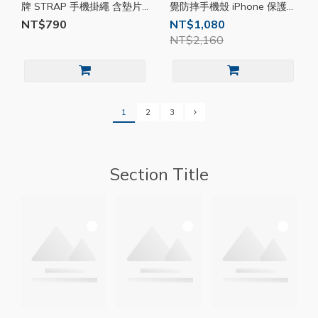
牌 STRAP 手機掛繩 含墊片
覺防摔手機殼 iPhone 保護殼
20mm 繩索背帶 斜背掛繩 手
SE086
NT$790
NT$1,080
機背帶 尼龍編織 掛繩組
NT$2,160
MA02
1
2
3
Section Title