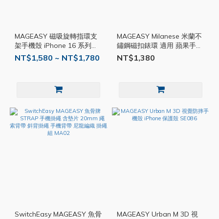
MAGEASY 磁吸旋轉指環支
MAGEASY Milanese 米蘭不
架手機殼 iPhone 16 系列
鏽鋼磁扣錶環 適用 蘋果手錶
SE019
SE076
NT$1,580 ~ NT$1,780
NT$1,380
SwitchEasy MAGEASY 魚骨
MAGEASY Urban M 3D 視