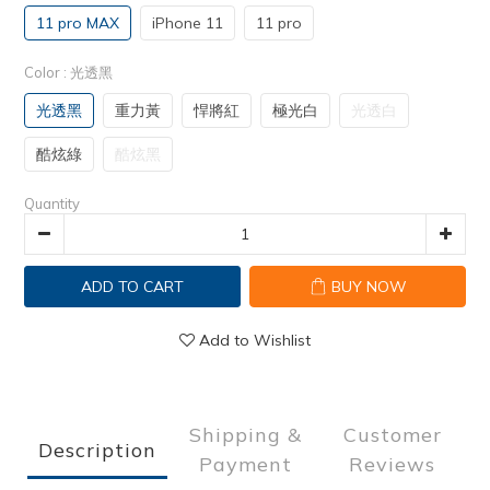
11 pro MAX
iPhone 11
11 pro
Color
: 光透黑
光透黑
重力黃
悍將紅
極光白
光透白
酷炫綠
酷炫黑
Quantity
ADD TO CART
BUY NOW
Add to Wishlist
Shipping &
Customer
Description
Payment
Reviews