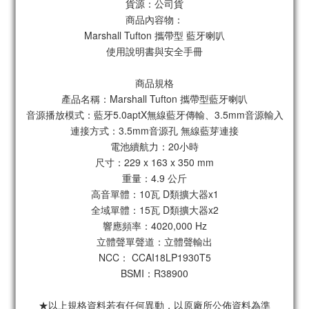
貨源：公司貨
商品內容物：
Marshall Tufton 攜帶型 藍牙喇叭
使用說明書與安全手冊
商品規格
產品名稱：Marshall Tufton 攜帶型藍牙喇叭
音源播放模式：藍牙5.0aptX無線藍牙傳輸、3.5mm音源輸入
連接方式：3.5mm音源孔 無線藍芽連接
電池續航力：20小時
尺寸：229 x 163 x 350 mm
重量：4.9 公斤
高音單體：10瓦 D類擴大器x1
全域單體：15瓦 D類擴大器x2
響應頻率：4020,000 Hz
立體聲單聲道：立體聲輸出
NCC： CCAI18LP1930T5
BSMI：R38900
★以上規格資料若有任何異動，以原廠所公佈資料為準