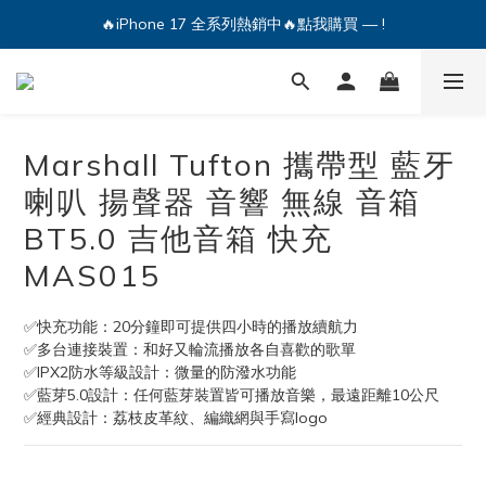
🔥iPhone 17 全系列熱銷中🔥點我購買 — !
🔥iPhone 17 全系列熱銷中🔥點我購買 — !
💕加入Q哥 Line 新好友領優惠券！🎫
🔥iPhone 17 全系列熱銷中🔥點我購買 — !
Marshall Tufton 攜帶型 藍牙
喇叭 揚聲器 音響 無線 音箱
BT5.0 吉他音箱 快充
MAS015
✅快充功能：20分鐘即可提供四小時的播放續航力
✅多台連接裝置：和好又輪流播放各自喜歡的歌單
✅IPX2防水等級設計：微量的防潑水功能
✅藍芽5.0設計：任何藍芽裝置皆可播放音樂，最遠距離10公尺
✅經典設計：荔枝皮革紋、編織網與手寫logo