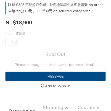
限時 $398 宅配超取免運，外島地區請先與客服聯繫 on order
全館299折10元，699折30元 on selected categories
NT$18,900
Color
: 古銅黑
古銅黑
Sold Out
Please message the shop owner for order details.
MESSAGE
Add to Wishlist
Shipping &
Customer
Description