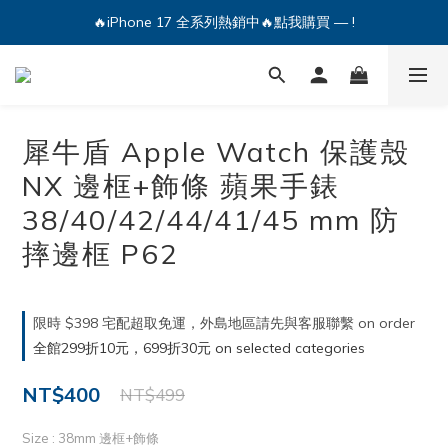
🔥iPhone 17 全系列熱銷中🔥點我購買 — !
🔥iPhone 17 全系列熱銷中🔥點我購買 — !
💕加入Q哥 Line 新好友領優惠券！🎫
🔥iPhone 17 全系列熱銷中🔥點我購買 — !
犀牛盾 Apple Watch 保護殼
NX 邊框+飾條 蘋果手錶
38/40/42/44/41/45 mm 防
摔邊框 P62
限時 $398 宅配超取免運，外島地區請先與客服聯繫 on order
全館299折10元，699折30元 on selected categories
NT$400
NT$499
Size
: 38mm 邊框+飾條