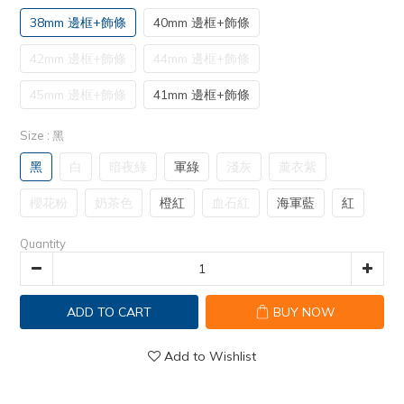
38mm 邊框+飾條
40mm 邊框+飾條
42mm 邊框+飾條
44mm 邊框+飾條
45mm 邊框+飾條
41mm 邊框+飾條
Size
: 黑
黑
白
暗夜綠
軍綠
淺灰
薰衣紫
櫻花粉
奶茶色
橙紅
血石紅
海軍藍
紅
Quantity
ADD TO CART
BUY NOW
Add to Wishlist