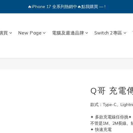
🔥iPhone 17 全系列熱銷中🔥點我購買 — !
💕加入Q哥 Line 新好友領優惠券！🎫
🔥iPhone 17 全系列熱銷中🔥點我購買 — !
購買
New Page
電腦及週邊品牌
Switch 2專區
Q哥 充電傳
款式：Type-C、Lightn
✦ 多款充電線任你挑✦ 
不管是1M、2M長線、
✦ 快速充電