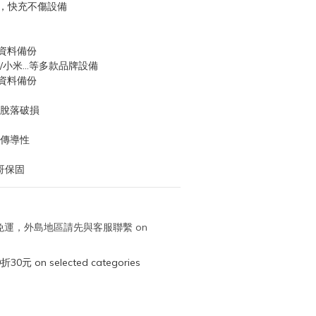
功率，快充不傷設備
資料備份
/小米...等多款品牌設備
資料備份
易脫落破損
好傳導性
哥保固
取免運，外島地區請先與客服聯繫 on
元 on selected categories