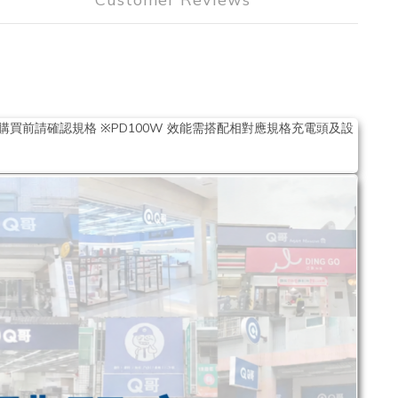
5款，購買前請確認規格 ※PD100W 效能需搭配相對應規格充電頭及設