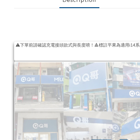
⚠下單前請確認充電接頭款式與長度唷！🔺標註平果為適用i14系列(含