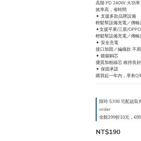
高階 PD 240W 大
效率高，省時間
✦ 支援多款品牌設備
輕鬆幫設備充電／傳輸
✦支援平果/三星/OPPO
輕鬆幫設備充電／傳輸
✦ 安全充電
接口加固／編織款 不
✦ 鍍錫銅芯
優質加粗線芯 維持良
✦ 保固承諾
購買起一年內，享有Q
限時 $398 宅配超
order
全館299折10元，699折30
NT$190