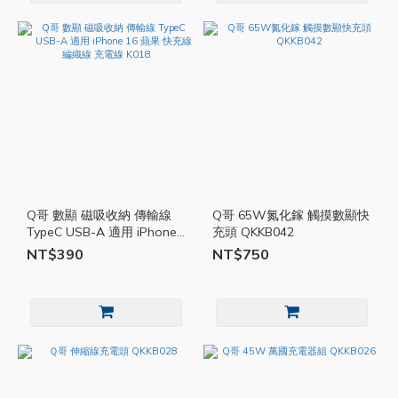
Q哥 數顯 磁吸收納 傳輸線
Q哥 65W氮化鎵 觸摸數顯快
TypeC USB-A 適用 iPhone
充頭 QKKB042
16 蘋果 快充線 編織線 充電
NT$390
NT$750
線 K018