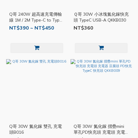
Q哥 240W 超高速充電傳輸
Ｑ哥 30W 小冰塊氮化鎵快充
線 1M / 2M Type-C to Type-
頭 TypeC USB-A QKKB030
C QKKK030
NT$390 ~ NT$450
NT$360
Q哥 30W 氮化鎵 雙孔 充電
Q哥 30W 氮化鎵 摺疊mini
頭B016
單孔PD快充頭 充電頭 充電