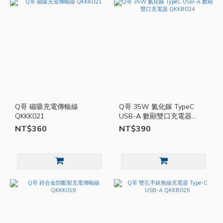
Q哥 磁吸充電傳輸線
Q哥 35W 氮化鎵 TypeC
QKKK021
USB-A 數顯雙口充電器
QKKB024
NT$360
NT$390