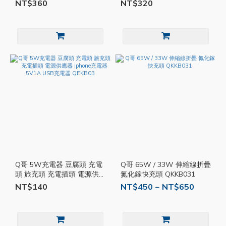
器 豆腐頭 PD快充 TypeC 快
NT$360
NT$320
充頭 QKKB009
Q哥 5W充電器 豆腐頭 充電
Q哥 65W / 33W 伸縮線折疊
頭 旅充頭 充電插頭 電源供
氮化鎵快充頭 QKKB031
應器 iphone充電器 5V1A
NT$140
NT$450 ~ NT$650
USB充電器 QEKB03