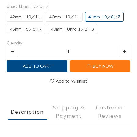
Size
: 41mm｜9／8／7
42mm｜10／11
46mm｜10／11
41mm｜9／8／7
45mm｜9／8／7
49mm｜Ultra 1／2／3
Quantity
ADD TO CART
BUY NOW
Add to Wishlist
Shipping &
Customer
Description
Payment
Reviews