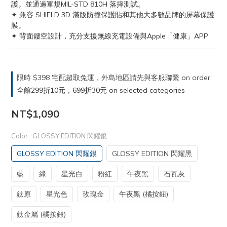
護。並通過軍規MIL-STD 810H 落摔測試。
✦ 兼容 SHIELD 3D 滿版防撞保護貼和其他大多數品牌的屏幕保護
膜。
✦ 背面鏤空設計，充分支援無線充電設備與Apple「健康」APP
限時 $398 宅配超取免運，外島地區請先與客服聯繫 on order
全館299折10元，699折30元 on selected categories
NT$1,090
Color
: GLOSSY EDITION 閃耀銀
GLOSSY EDITION 閃耀銀
GLOSSY EDITION 閃耀黑
藍
綠
星光白
粉紅
午夜黑
石瓦灰
鈦原
星光色
玫瑰金
午夜黑 (橘按鈕)
鈦金屬 (橘按鈕)