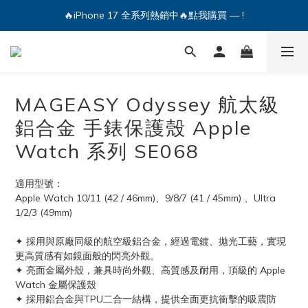
🔥iPhone 17 全系列熱銷中🔥點我購買 — !
🔥iPhone 17 全系列熱銷中🔥點我購買 — !
💕加入Q哥 Line 新好友領優惠券！🎫
🔥iPhone 17 全系列熱銷中🔥點我購買 — !
MAGEASY Odyssey 航太級
鋁合金 手錶保護殼 Apple
Watch 系列 SE068
適用型號：
Apple Watch 10/11 (42 / 46mm)、9/8/7 (41 / 45mm) 、Ultra 
1/2/3 (49mm)
✦ 採用與原廠同級的航空級鋁合金，經過電鍍、拋光工藝，實現
更高質感有如鏡面般的閃亮外觀。
✦ 亮面金屬外殼，兼具時尚外觀、高質感及耐用，頂級的 Apple 
Watch 金屬保護殼
✦ 採用鋁合金與TPU二合一結構，提供全面更抗衝擊的吸震防