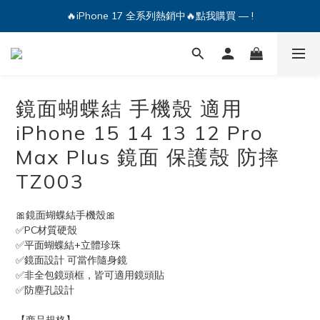
🔥iPhone 17 全系列熱銷中🔥點我購買 — !
💕加入Q哥 Line 新好友領優惠券！🎫
🔥iPhone 17 全系列熱銷中🔥點我購買 — !
鏡面蝴蝶結 手機殼 適用
iPhone 15 14 13 12 Pro
Max Plus 鏡面 保護殼 防摔
TZ003
🎀鏡面蝴蝶結手機殼🎀
✅PC材質硬殼 
✅平面蝴蝶結+立體珍珠
✅鏡面設計 可當作隨身鏡
✅非全包鏡頭框，皆可適用鏡頭貼
✅防塵孔設計