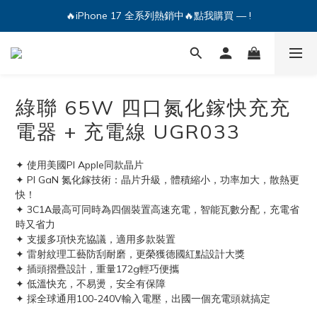
🔥iPhone 17 全系列熱銷中🔥點我購買 — !
🔥iPhone 17 全系列熱銷中🔥點我購買 — !
💕加入Q哥 Line 新好友領優惠券！🎫
🔥iPhone 17 全系列熱銷中🔥點我購買 — !
綠聯 65W 四口氮化鎵快充充
電器 + 充電線 UGR033
✦ 使用美國PI Apple同款晶片
✦ PI GaN 氮化鎵技術：晶片升級，體積縮小，功率加大，散熱更
快！
✦ 3C1A最高可同時為四個裝置高速充電，智能瓦數分配，充電省
時又省力
✦ 支援多項快充協議，適用多款裝置
✦ 雷射紋理工藝防刮耐磨，更榮獲德國紅點設計大獎
✦ 插頭摺疊設計，重量172g輕巧便攜
✦ 低溫快充，不易燙，安全有保障
✦ 採全球通用100-240V輸入電壓，出國一個充電頭就搞定