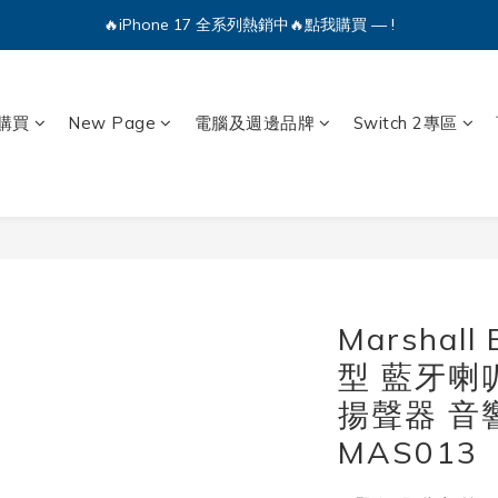
🔥iPhone 17 全系列熱銷中🔥點我購買 — !
💕加入Q哥 Line 新好友領優惠券！🎫
🔥iPhone 17 全系列熱銷中🔥點我購買 — !
購買
New Page
電腦及週邊品牌
Switch 2專區
Marshall 
型 藍牙喇叭
揚聲器 音
MAS013