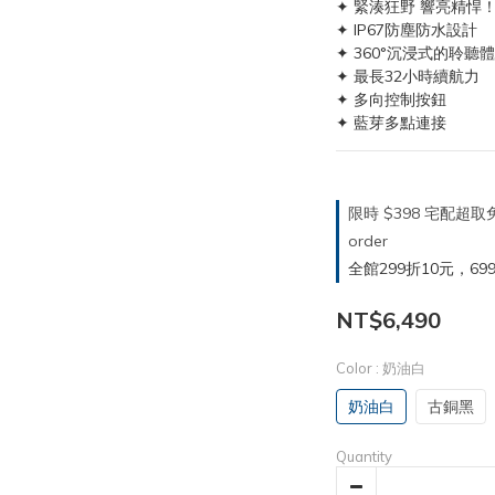
✦ 緊湊狂野 響亮精悍
✦ IP67防塵防水設計
✦ 360°沉浸式的聆聽
✦ 最長32小時續航力
✦ 多向控制按鈕
✦ 藍芽多點連接
限時 $398 宅配超
order
全館299折10元，699折30
NT$6,490
Color
: 奶油白
奶油白
古銅黑
Quantity