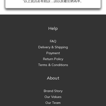
*以上資訊若有錯誤，請以原廠官網為準。
Help
FAQ
Delivery & Shipping
Payment
Return Policy
Terms & Conditions
About
Brand Story
Our Values
Our Team