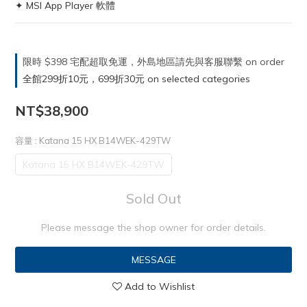
✦ MSI App Player 軟體
限時 $398 宅配超取免運，外島地區請先與客服聯繫 on order
全館299折10元，699折30元 on selected categories
NT$38,900
容量
: Katana 15 HX B14WEK-429TW
Katana 15 HX B14WEK-429TW
Sold Out
Please message the shop owner for order details.
MESSAGE
Add to Wishlist