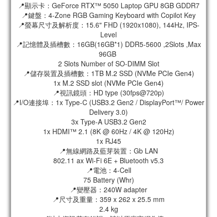
📍顯示卡：GeForce RTX™ 5050 Laptop GPU 8GB GDDR7
📍鍵盤：4-Zone RGB Gaming Keyboard with Copilot Key
📍螢幕尺寸及解析度：15.6" FHD (1920x1080), 144Hz, IPS-
Level
📍記憶體及插槽數：16GB(16GB*1) DDR5-5600 ,2Slots ,Max
96GB
2 Slots Number of SO-DIMM Slot
📍儲存裝置及插槽數：1TB M.2 SSD (NVMe PCIe Gen4)
1x M.2 SSD slot (NVMe PCIe Gen4)
📍視訊鏡頭：HD type (30fps@720p)
📍I/O連接埠：1x Type-C (USB3.2 Gen2 / DisplayPort™/ Power
Delivery 3.0)
3x Type-A USB3.2 Gen2
1x HDMI™ 2.1 (8K @ 60Hz / 4K @ 120Hz)
1x RJ45
📍無線網路及藍芽裝置：Gb LAN
802.11 ax Wi-Fi 6E + Bluetooth v5.3
📍電池：4-Cell
75 Battery (Whr)
📍變壓器：240W adapter
📍尺寸及重量：359 x 262 x 25.5 mm
2.4 kg