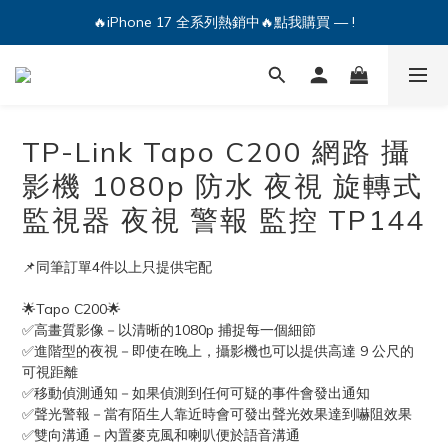
🔥iPhone 17 全系列熱銷中🔥點我購買 — !
🔥iPhone 17 全系列熱銷中🔥點我購買 — !
💕加入Q哥 Line 新好友領優惠券！🎫
🔥iPhone 17 全系列熱銷中🔥點我購買 — !
TP-Link Tapo C200 網路 攝
影機 1080p 防水 夜視 旋轉式
監視器 夜視 警報 監控 TP144
📌同筆訂單4件以上只提供宅配
🌟Tapo C200🌟
✅高畫質影像－以清晰的1080p 捕捉每一個細節
✅進階型的夜視－即使在晚上，攝影機也可以提供高達 9 公尺的
可視距離
✅移動偵測通知－如果偵測到任何可疑的事件會發出通知
✅聲光警報－當有陌生人靠近時會可發出聲光效果達到嚇阻效果
✅雙向溝通－內置麥克風和喇叭便於語音溝通