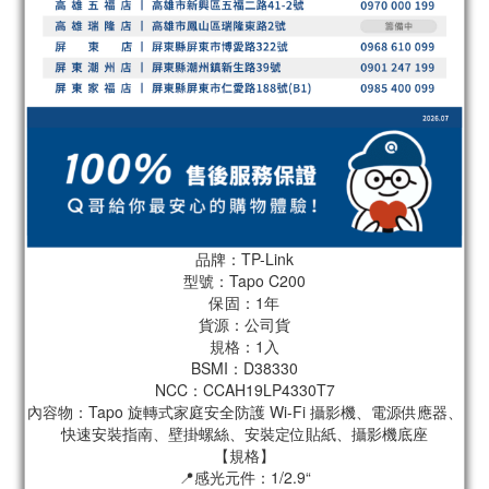
品牌：TP-Link
型號：Tapo C200
保固：1年
貨源：公司貨
規格：1入
BSMI：D38330
NCC：CCAH19LP4330T7
內容物：Tapo 旋轉式家庭安全防護 Wi-Fi 攝影機、電源供應器、
快速安裝指南、壁掛螺絲、安裝定位貼紙、攝影機底座
【規格】
📍感光元件：1/2.9“