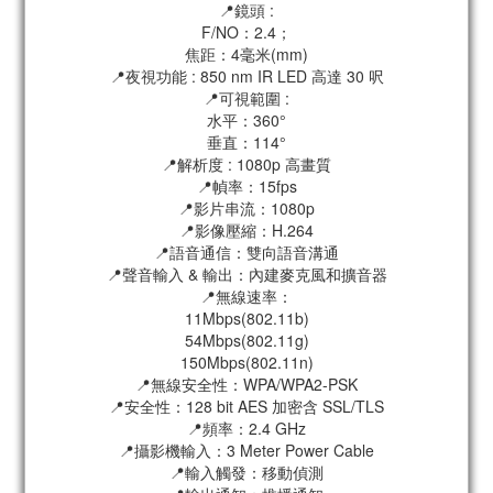
📍鏡頭 :
F/NO：2.4；
焦距：4毫米(mm)
📍夜視功能 : 850 nm IR LED 高達 30 呎
📍可視範圍 :
水平：360°
垂直：114°
📍解析度 : 1080p 高畫質
📍幀率：15fps
📍影片串流：1080p
📍影像壓縮：H.264
📍語音通信：雙向語音溝通
📍聲音輸入 & 輸出：內建麥克風和擴音器
📍無線速率：
11Mbps(802.11b)
54Mbps(802.11g)
150Mbps(802.11n)
📍無線安全性：WPA/WPA2-PSK
📍安全性：128 bit AES 加密含 SSL/TLS
📍頻率：2.4 GHz
📍攝影機輸入：3 Meter Power Cable
📍輸入觸發：移動偵測