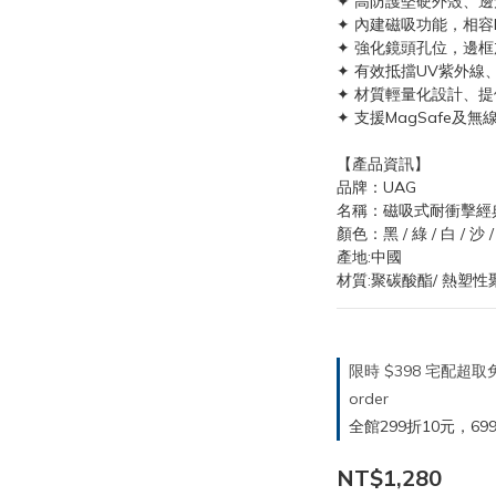
✦ 高防護堅硬外殼、
✦ 內建磁吸功能，相容Ma
✦ 強化鏡頭孔位，邊
✦ 有效抵擋UV紫外線
✦ 材質輕量化設計、
✦ 支援MagSafe及無
【產品資訊】
品牌：UAG
名稱：磁吸式耐衝擊經
顏色：黑 / 綠 / 白 / 沙 /
產地:中國
材質:聚碳酸酯/ 熱塑性
限時 $398 宅配超
order
全館299折10元，699折30
NT$1,280