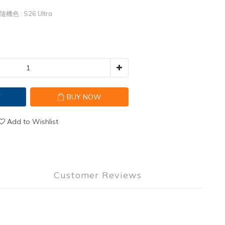
繩隨機色
: S26 Ultra
T
BUY NOW
Add to Wishlist
Customer Reviews