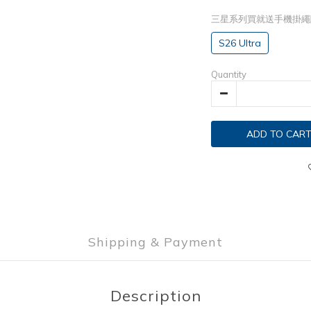
三星系列買就送手機掛
S26 Ultra
Quantity
ADD TO CAR
Shipping & Payment
Description