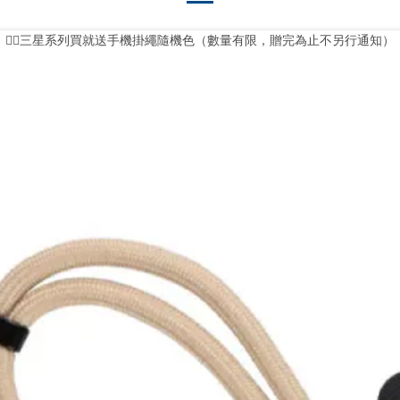
❤️‍🔥三星系列買就送手機掛繩隨機色（數量有限，贈完為止不另行通知）