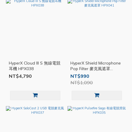
HyperX Cloud III S 無線電競
HyperX Shield Microphone
耳機 HPX038
Pop Filter 麥克風遮罩
HPX041
NT$4,790
NT$990
NT$1,090