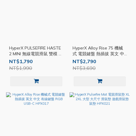
HyperX PULSEFIRE HASTE
HyperX Alloy Rise 75 機械
2 MINI 無線電競滑鼠 雙模 藍
式 電競鍵盤 熱插拔 英文 中
牙 輕量 有線 無線滑鼠
文 有線 智慧調節背光 RGB
NT$1,790
NT$2,790
HPX020
HPX018
NT$1,990
NT$3,690