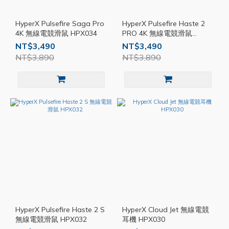
HyperX Pulsefire Saga Pro
HyperX Pulsefire Haste 2
4K 無線電競滑鼠 HPX034
PRO 4K 無線電競滑鼠
HPX033
NT$3,490
NT$3,490
NT$3,890
NT$3,890
HyperX Pulsefire Haste 2 S
HyperX Cloud Jet 無線電競
無線電競滑鼠 HPX032
耳機 HPX030