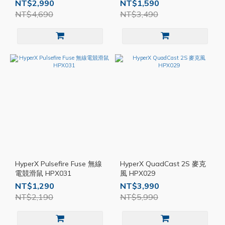
NT$2,990
NT$1,590
NT$4,690
NT$3,490
HyperX Pulsefire Fuse 無線
HyperX QuadCast 2S 麥克
電競滑鼠 HPX031
風 HPX029
NT$1,290
NT$3,990
NT$2,190
NT$5,990