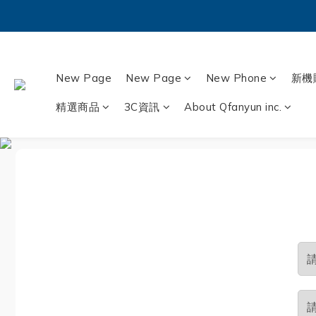
New Page
New Page
New Phone
新機
精選商品
3C資訊
About Qfanyun inc.