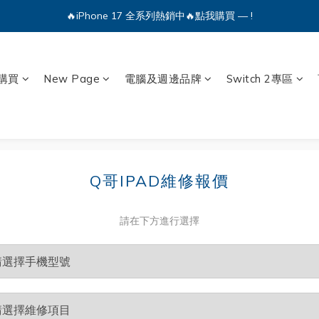
🔥iPhone 17 全系列熱銷中🔥點我購買 — !
🔥iPhone 17 全系列熱銷中🔥點我購買 — !
💕加入Q哥 Line 新好友領優惠券！🎫
🔥iPhone 17 全系列熱銷中🔥點我購買 — !
購買
New Page
電腦及週邊品牌
Switch 2專區
Q哥IPAD維修報價
請在下方進行選擇