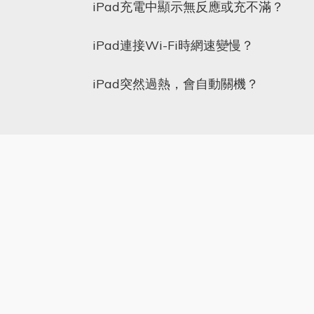
iPad充電中顯示無反應或充不滿？
iPad連接Wi-Fi時網速變慢？
iPad突然過熱，會自動關機？