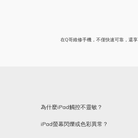
在Q哥維修手機，不僅快速可靠，還享
為什麼iPad觸控不靈敏？
iPad螢幕閃爍或色彩異常？