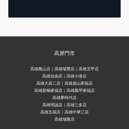
高屏門市
高雄鳳山店｜高雄瑞豐店｜高雄五甲店
高雄自由店｜高雄小港店
高雄大昌二店｜高雄鼎山家福店
高雄新楠家福店｜高雄鳳甲家福店
高雄夢時代店
高雄明誠店｜高雄三多店
高雄五福店｜高雄中華三店
高雄瑞隆店