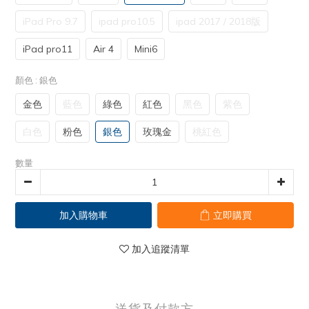
iPad Pro 9.7
ipad pro10.5
ipad 2017 / 2018版
iPad pro11
Air 4
Mini6
顏色
: 銀色
金色
藍色
綠色
紅色
黑色
紫色
白色
粉色
銀色
玫瑰金
桃紅色
數量
加入購物車
立即購買
加入追蹤清單
送貨及付款方