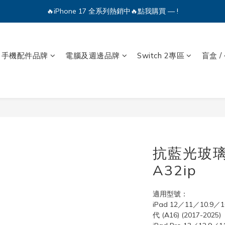
🔥iPhone 17 全系列熱銷中🔥點我購買 — !
💕加入Q哥 Line 新好友領優惠券！🎫
🔥iPhone 17 全系列熱銷中🔥點我購買 — !
手機配件品牌
電腦及週邊品牌
Switch 2專區
盲盒 /
抗藍光玻璃貼
A32ip
適用型號：
iPad 12／11／10.9
代 (A16) (2017-2025)