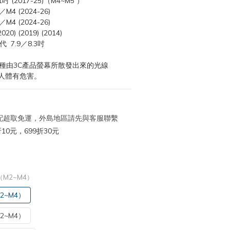
11吋 (2017-25)（M4~M5 ）
／M4 (2024-26)
／M4 (2024-26)
20) (2019) (2014)
/1代  7.9／8.3吋
一種由3C產品螢幕所散發出來的光線
人體有危害。
 宅配超取免運，外島地區請先與客服聯繫
10元，699折30元
吋（M2~M4）
2~M4）
2~M4）