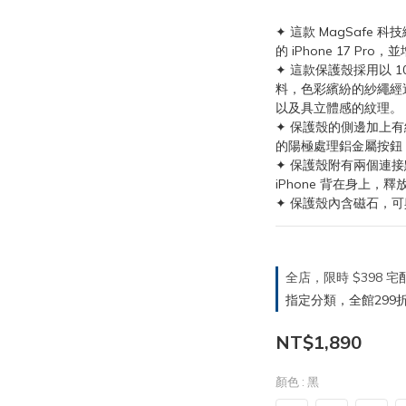
✦ 這款 MagSafe 
的 iPhone 17 Pr
✦ 這款保護殼採用以 
料，色彩繽紛的紗繩經
以及具立體感的紋理。
✦ 保護殼的側邊加上有
的陽極處理鋁金屬按鈕
✦ 保護殼附有兩個連
iPhone 背在身上，
✦ 保護殼內含磁石，可與 i
全店，限時 $398
指定分類，全館299折
NT$1,890
顏色
: 黑