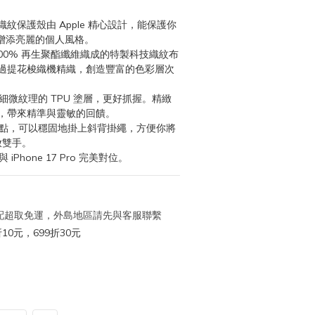
科技織紋保護殼由 Apple 精心設計，能保護你
o，並增添亮麗的個人風格。
100% 再生聚酯纖維織成的特製科技織紋布
過提花梭織機精織，創造豐富的色彩層次
細微紋理的 TPU 塗層，更好抓握。精緻
，帶來精準與靈敏的回饋。
接點，可以穩固地掛上斜背掛繩，方便你將 
釋放雙手。
Phone 17 Pro 完美對位。
 宅配超取免運，外島地區請先與客服聯繫
10元，699折30元