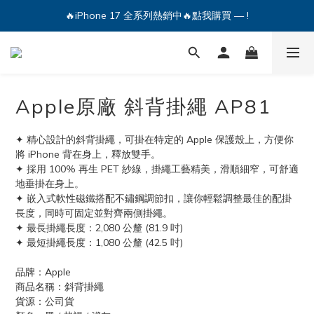
🔥iPhone 17 全系列熱銷中🔥點我購買 — !
🔥iPhone 17 全系列熱銷中🔥點我購買 — !
💕加入Q哥 Line 新好友領優惠券！🎫
🔥iPhone 17 全系列熱銷中🔥點我購買 — !
Apple原廠 斜背掛繩 AP81
✦ 精心設計的斜背掛繩，可掛在特定的 Apple 保護殼上，方便你
將 iPhone 背在身上，釋放雙手。
✦ 採用 100% 再生 PET 紗線，掛繩工藝精美，滑順細窄，可舒適
地垂掛在身上。
✦ 嵌入式軟性磁鐵搭配不鏽鋼調節扣，讓你輕鬆調整最佳的配掛
長度，同時可固定並對齊兩側掛繩。
✦ 最長掛繩長度：2,080 公釐 (81.9 吋)
✦ 最短掛繩長度：1,080 公釐 (42.5 吋)
品牌：Apple
商品名稱：斜背掛繩
貨源：公司貨