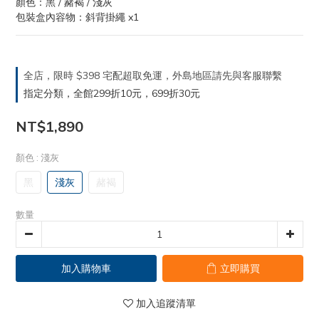
顏色：黑 / 赭褐 / 淺灰
包裝盒內容物：斜背掛繩 x1
全店，限時 $398 宅配超取免運，外島地區請先與客服聯繫
指定分類，全館299折10元，699折30元
NT$1,890
顏色
: 淺灰
黑
淺灰
赭褐
數量
加入購物車
立即購買
加入追蹤清單