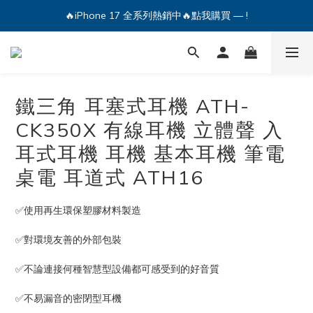
🔥iPhone 17 全系列熱銷中🔥點我購買 — !
💕加入Q哥 Line 新好友領優惠券！🎫
🔥iPhone 17 全系列熱銷中🔥點我購買 — !
鐵三角 耳塞式耳機 ATH-
CK350X 有線耳機 立體聲 入
耳式耳機 耳機 基本耳機 筆電
桌電 耳道式 ATH16
✅使用再生環保塑膠材料製造
✅對環境友善的外部包裝
✅不論連接何種智慧型設備都可感受到的好音質
✅不易漏音的密閉型耳機