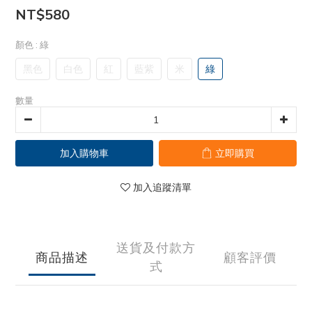
NT$580
顏色
: 綠
黑色
白色
紅
藍紫
米
綠
數量
加入購物車
立即購買
加入追蹤清單
送貨及付款方
商品描述
顧客評價
式