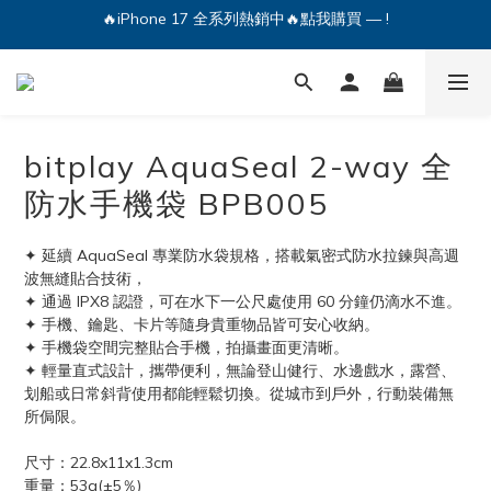
🔥iPhone 17 全系列熱銷中🔥點我購買 — !
💕加入Q哥 Line 新好友領優惠券！🎫
🔥iPhone 17 全系列熱銷中🔥點我購買 — !
bitplay AquaSeal 2-way 全
防水手機袋 BPB005
✦ 延續 AquaSeal 專業防水袋規格，搭載氣密式防水拉鍊與高週
波無縫貼合技術，
✦ 通過 IPX8 認證，可在水下一公尺處使用 60 分鐘仍滴水不進。
✦ 手機、鑰匙、卡片等隨身貴重物品皆可安心收納。
✦ 手機袋空間完整貼合手機，拍攝畫面更清晰。
✦ 輕量直式設計，攜帶便利，無論登山健行、水邊戲水，露營、
划船或日常斜背使用都能輕鬆切換。從城市到戶外，行動裝備無
所侷限。
尺寸：22.8x11x1.3cm
重量：53g(±5％)