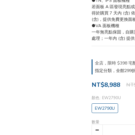
●TN、IPS 面板機種
若面板 A 區發現亮點或全
得於購買 7 天內 (含)
(含)，提供免費更換面
●VA 面板機種
一年無亮點保固，自購買
處理；一年內 (含) 
全店，限時 $398
指定分類，全館299折
NT$8,988
NT$
顏色
: EW2790U
EW2790U
數量