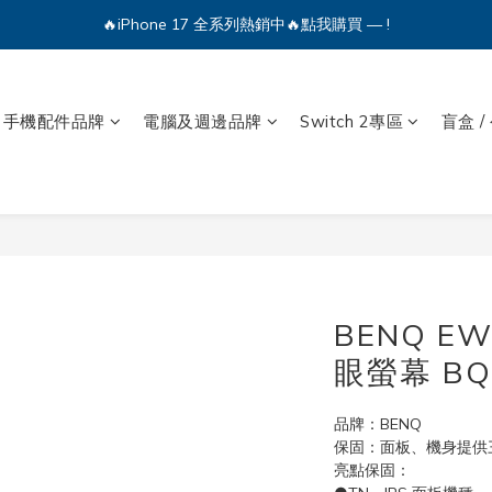
🔥iPhone 17 全系列熱銷中🔥點我購買 — !
💕加入Q哥 Line 新好友領優惠券！🎫
🔥iPhone 17 全系列熱銷中🔥點我購買 — !
手機配件品牌
電腦及週邊品牌
Switch 2專區
盲盒 /
BENQ E
眼螢幕 BQ
品牌：BENQ
保固：面板、機身提供
亮點保固：