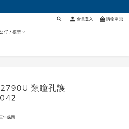
會員登入
購物車(0)
 公仔 / 模型
立即購買
W2790U 類瞳孔護
042
三年保固