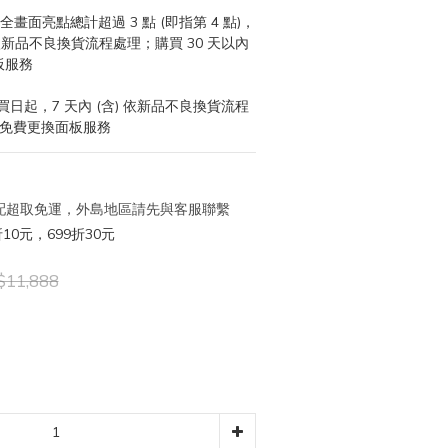
畫面亮點總計超過 3 點 (即指第 4 點)，
 依新品不良換貨流程處理；購買 30 天以內 
板服務
日起，7 天內 (含) 依新品不良換貨流程
提供免費更換面板服務
 宅配超取免運，外島地區請先與客服聯繫
10元，699折30元
11,888