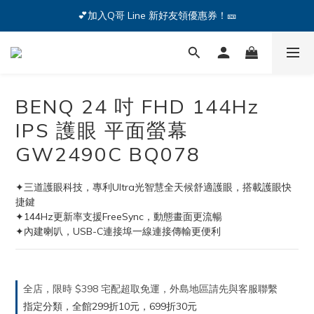
🔥iPhone 17 全系列熱銷中🔥點我購買 — !
💕加入Q哥 Line 新好友領優惠券！🎫
🔥iPhone 17 全系列熱銷中🔥點我購買 — !
BENQ 24 吋 FHD 144Hz
IPS 護眼 平面螢幕
GW2490C BQ078
✦三道護眼科技，專利Ultra光智慧全天候舒適護眼，搭載護眼快
捷鍵
✦144Hz更新率支援FreeSync，動態畫面更流暢
✦內建喇叭，USB-C連接埠一線連接傳輸更便利
全店，限時 $398 宅配超取免運，外島地區請先與客服聯繫
指定分類，全館299折10元，699折30元