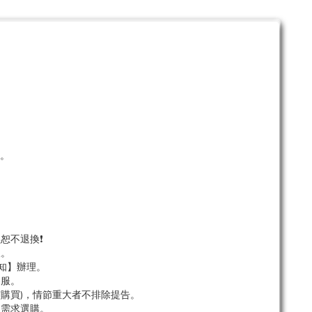
。
單。
恕不退換❗
服。
知】辦理。
客服。
市購買)，情節重大者不排除提告。
依需求選購。