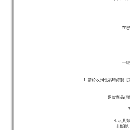
在您
一經
1. 請於收到包裹時錄
退貨商品須
4. 玩
非斷裂