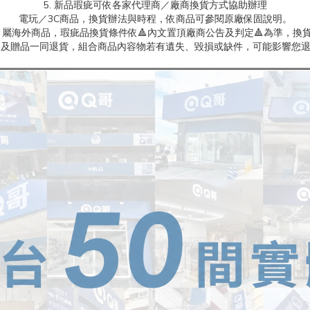
5. 新品瑕疵可依各家代理商／廠商換貨方式協助辦理
電玩／3C商品，換貨辦法與時程，依商品可參閱原廠保固說明。
屬海外商品，瑕疵品換貨條件依🔺內文置頂廠商公告及判定🔺為準，換貨
商品及贈品一同退貨，組合商品內容物若有遺失、毀損或缺件，可能影響您