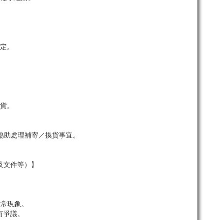
定。
貨。
協助處理補寄／換貨事宜。
及文件等）】
。
正常現象。
有爭議。