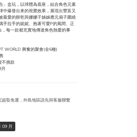
合」盒玩，以球體為底座，結合角色元素
球中爆發出來的視覺效果，展現出豐富又
被最愛的餅乾與娜娜子姊姊應元扇子圍繞
偶手拉手的妮妮、抱著可愛P的風間、正
白，每一款都充實地傳達角色熱愛的事
UT WORLD 興奮的聚會(全6種)
售
貨不挑款
9月
 宅配超取免運，外島地區請先與客服聯繫
 09 月