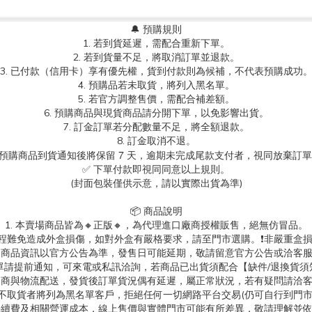
🔔 預購規則
1. 若到貨延遲，需配合重新下單。
2. 若到貨量不足，將取消訂單並退款。
3. 已付款（信用卡）享有優先權，貨到付款則為候補，不代表預購成功
4. 預購品若未取貨，將列入黑名單。
5. 若官方調整售價，需配合補差額。
6. 預購商品與現貨商品請分開下單，以免影響出貨。
7. 訂金訂單若分配數量不足，將全額退款。
8. 訂金取消不退。
.預購商品到貨通知後將保留 7 天，逾期未完成尾款支付者，視同放棄訂
✅ 下單付款即視同同意以上規則。
(封面包裝僅供示意，請以實際出貨為準)
📦 商品說明
1. 本賣場商品皆為
🔸正版🔸，為代理進口廠商授權販售，絕無仿冒品。
送過程難免造成外盒損傷，如對外盒有嚴格要求，請至門市選購。❗非嚴重盒損
. 商品資訊以官方公告為準，發售日可能延期，敬請留意官方公告或洽客
消訂單請提前通知，可來電或私訊洽詢，若商品已出貨須配合【缺件/退換貨須
 超商與物流配送，發貨後訂單貨況偶有延遲，屬正常狀況，若有疑問請洽
故不取貨者將列為黑名單客戶，拒絕任何一切網路平台交易(仍可自行到門
台手續費及相關營運成本，線上售價與實體門市可能有所差異，敬請理解並