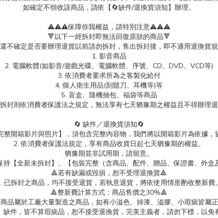
如確定不領收該商品，請依【🔄缺件/退換貨須知】辦理。
⚠️⚠️⚠️保障你我權益，請特別注意⚠️⚠️⚠️
🔻以下一經拆封即無法回復原狀的商品🔻
還不確定是否要辦理退貨以前請勿拆封，售出拆封後，即不適用退換貨規
1. 影音商品
2. 電腦軟體(如影音/遊戲光碟、電腦軟體、序號、CD、DVD、VCD等)
3. 依消費者要求所為之客製化給付
4. 個人衛生用品(刮鬍刀、耳機等)等
5. 盲盒、隨機抽包、福袋等商品
拆封則依消費者保護法之規定，無法享有七天猶豫期之權益且不得辦理退
🔄 缺件／退換貨須知🔄
製【完整開箱影片與照片】，須包含完整內容物，我們將以開箱影片為依據，
2. 依消費者保護法規定，享有商品收貨日起七天猶豫期的權益。
猶豫期並非試用期，請留意。
保持【全新未拆封】、【包裝完整（含商品、配件、贈品、保證書、外盒
🔺若有缺漏或毀損，恕不受理退換貨🔺
3. 已拆封之商品，均不接受退貨，若執意退貨，將依使用情形酌收整新費
🔺整新費計算方式：商品售價之30%🔺
具類商品屬於工廠大量製造之商品，如有小溢色、掉漆、溢膠、小瑕疵皆屬
、缺件，皆不算瑕疵品，恕不接受退換貨，完美主義者，請勿下標，以免