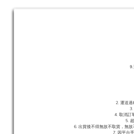
9
2. 運
3
4. 取
5.
6. 出貨後不得無故不取貨，無
7. 因平