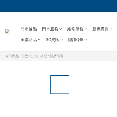
門市據點
門市服務
維修服務
新機購買
全部商品
3C資訊
認識Q哥
全部商品
/
盲盒 / 公仔 / 模型
/
新品預購