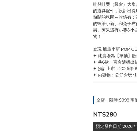
哇哭哇哭（興奮）大集
的道具配件，設計出從
熱鬧的氛圍～收錄有：
的蠟筆小新、和兔子布
男、阿呆還有小葵&小
物！
盒玩 蠟筆小新 POP O
✦ 此賣場為【單抽】販
✦ 共6款，盲盒隨機出
✦ 預計上市：2026年0
✦ 内容物：公仔盒玩*1
全店，限時 $398
NT$280
預定發售日期 2026 年