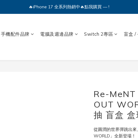
🔥iPhone 17 全系列熱銷中🔥點我購買 — !
🔥iPhone 17 全系列熱銷中🔥點我購買 — !
💕加入Q哥 Line 新好友領優惠券！🎫
🔥iPhone 17 全系列熱銷中🔥點我購買 — !
手機配件品牌
電腦及週邊品牌
Switch 2專區
盲盒 /
Re-MeN
OUT WO
抽 盲盒 盒
從圓潤的世界彈跳出來、
WORLD」全新登場！「