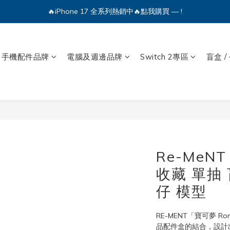
🔥iPhone 17 全系列熱銷中🔥點我購買 — !
🔥iPhone 17 全系列熱銷中🔥點我購買 — !
💕加入Q哥 Line 新好友領優惠券！🎫
手機配件品牌
電腦及週邊品牌
Switch 2專區
盲盒 /
🔥iPhone 17 全系列熱銷中🔥點我購買 — !
Re-MeN
收藏 單抽 
仔 模型
RE-MENT「寶可夢 Rom
品配件盒的結合，設計