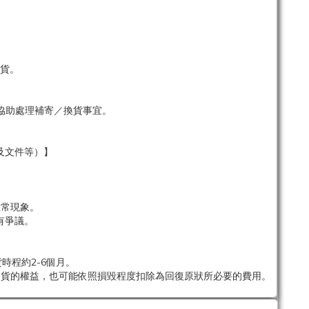
貨。
協助處理補寄／換貨事宜。
及文件等）】
。
正常現象。
有爭議。
時程約2-6個月。
退貨的權益，也可能依照損毀程度扣除為回復原狀所必要的費用。