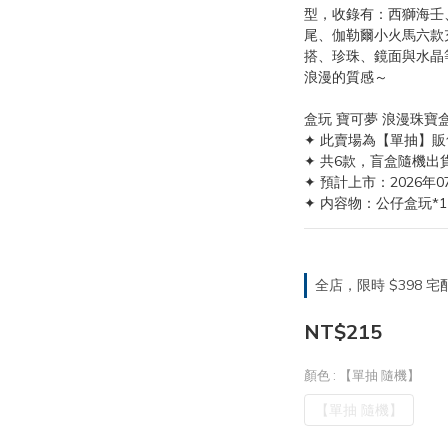
型，收錄有：西獅海壬
尾、伽勒爾小火馬六款
搭、珍珠、鏡面與水晶
浪漫的質感～
盒玩 寶可夢 浪漫珠寶盒
✦ 此賣場為【單抽】販
✦ 共6款，盲盒隨機出
✦ 預計上市：2026年0
✦ 内容物：公仔盒玩*1
全店，限時 $398
NT$215
顏色
: 【單抽 隨機】
【單抽 隨機】