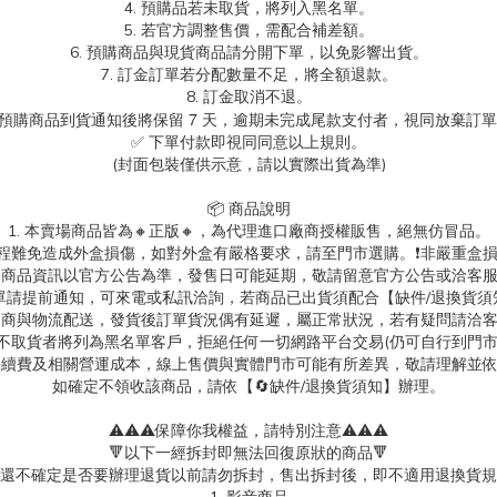
4. 預購品若未取貨，將列入黑名單。
5. 若官方調整售價，需配合補差額。
6. 預購商品與現貨商品請分開下單，以免影響出貨。
7. 訂金訂單若分配數量不足，將全額退款。
8. 訂金取消不退。
.預購商品到貨通知後將保留 7 天，逾期未完成尾款支付者，視同放棄訂
✅ 下單付款即視同同意以上規則。
(封面包裝僅供示意，請以實際出貨為準)
📦 商品說明
1. 本賣場商品皆為
🔸正版🔸，為代理進口廠商授權販售，絕無仿冒品。
送過程難免造成外盒損傷，如對外盒有嚴格要求，請至門市選購。❗非嚴重盒損
. 商品資訊以官方公告為準，發售日可能延期，敬請留意官方公告或洽客
消訂單請提前通知，可來電或私訊洽詢，若商品已出貨須配合【缺件/退換貨須
 超商與物流配送，發貨後訂單貨況偶有延遲，屬正常狀況，若有疑問請洽
故不取貨者將列為黑名單客戶，拒絕任何一切網路平台交易(仍可自行到門
台手續費及相關營運成本，線上售價與實體門市可能有所差異，敬請理解並
如確定不領收該商品，請依【🔄缺件/退換貨須知】辦理。
⚠️⚠️⚠️保障你我權益，請特別注意⚠️⚠️⚠️
🔻以下一經拆封即無法回復原狀的商品🔻
還不確定是否要辦理退貨以前請勿拆封，售出拆封後，即不適用退換貨規