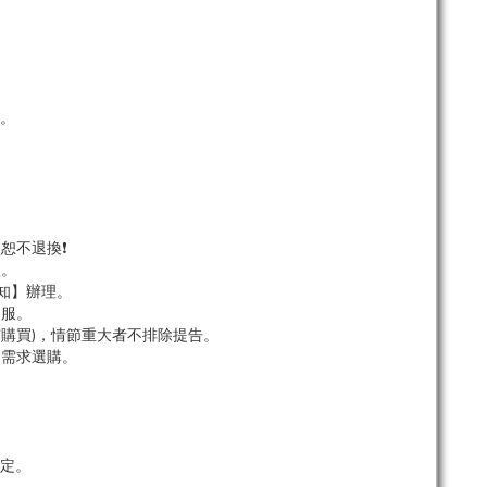
單。
恕不退換❗
服。
知】辦理。
客服。
市購買)，情節重大者不排除提告。
依需求選購。
定。