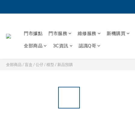
門市據點
門市服務
維修服務
新機購買
全部商品
3C資訊
認識Q哥
全部商品
/
盲盒 / 公仔 / 模型
/
新品預購