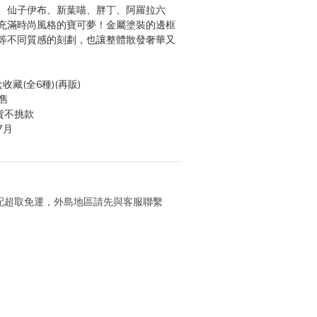
、仙子伊布、新葉喵、胖丁、阿羅拉六
充滿時尚風格的寶可夢！金屬塗裝的邊框
等不同質感的刻劃，也讓整體散發奢華又
收藏(全6種)(再販)
售
貨不挑款
7月
 宅配超取免運，外島地區請先與客服聯繫