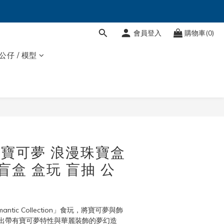
會員登入
購物車(0)
 公仔 / 模型
T 寶可夢 浪漫珠寶盒
盲盒 盒玩 盲抽 公
antic Collection」食玩，將寶可夢與飾
出帶有寶可夢特性與華麗裝飾的夢幻造