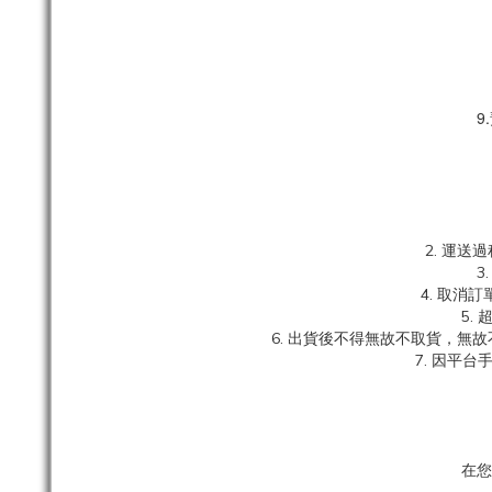
9
2. 運
3
4. 取
5.
6. 出貨後不得無故不取貨，無
7. 因平
在您