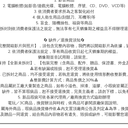
1. 影音商品
2. 電腦軟體(如影音/遊戲光碟、電腦軟體、序號、CD、DVD、VCD等)
3. 依消費者要求所為之客製化給付
4. 個人衛生用品(刮鬍刀、耳機等)等
5. 盲盒、隨機抽包、福袋等商品
拆封則依消費者保護法之規定，無法享有七天猶豫期之權益且不得辦理退
🔄 缺件／退換貨須知🔄
製【完整開箱影片與照片】，須包含完整內容物，我們將以開箱影片為依據，
2. 依消費者保護法規定，享有商品收貨日起七天猶豫期的權益。
猶豫期並非試用期，請留意。
保持【全新未拆封】、【包裝完整（含商品、配件、贈品、保證書、外盒
🔺若有缺漏或毀損，恕不受理退換貨🔺
3. 已拆封之商品，均不接受退貨，若執意退貨，將依使用情形酌收整新費
🔺整新費計算方式：商品售價之30%🔺
具類商品屬於工廠大量製造之商品，如有小溢色、掉漆、溢膠、小瑕疵皆屬
、缺件，皆不算瑕疵品，恕不接受退換貨，完美主義者，請勿下標，以免
5. 新品瑕疵可依各家代理商／廠商換貨方式協助辦理
電玩／3C商品，換貨辦法與時程，依商品可參閱原廠保固說明。
屬海外商品，瑕疵品換貨條件依🔺內文置頂廠商公告及判定🔺為準，換貨
商品及贈品一同退貨，組合商品內容物若有遺失、毀損或缺件，可能影響您