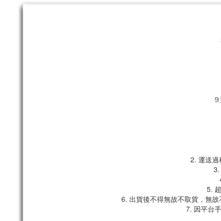
9
2. 運
3
5.
6. 出貨後不得無故不取貨，無
7. 因平