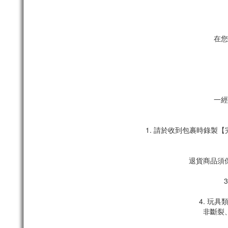
在您
一經
1. 請於收到包裹時錄
退貨商品須
4. 玩
非斷裂