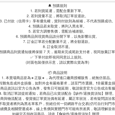
🔔 預購規則
1. 若到貨延遲，需配合重新下單。
2. 若到貨量不足，將取消訂單並退款。
3. 已付款（信用卡）享有優先權，貨到付款則為候補，不代表預購成功
4. 預購品若未取貨，將列入黑名單。
5. 若官方調整售價，需配合補差額。
6. 預購商品與現貨商品請分開下單，以免影響出貨。
7. 訂金訂單若分配數量不足，將全額退款。
8. 訂金取消不退。
.預購商品到貨通知後將保留 7 天，逾期未完成尾款支付者，視同放棄訂
✅ 下單付款即視同同意以上規則。
(封面包裝僅供示意，請以實際出貨為準)
📦 商品說明
1. 本賣場商品皆為
🔸正版🔸，為代理進口廠商授權販售，絕無仿冒品。
送過程難免造成外盒損傷，如對外盒有嚴格要求，請至門市選購。❗非嚴重盒損
. 商品資訊以官方公告為準，發售日可能延期，敬請留意官方公告或洽客
4. 取消訂單請提前通知，若商品已出貨須配合【缺件/退換貨須知】辦理
 超商與物流配送，發貨後訂單貨況偶有延遲，屬正常狀況，若有疑問請洽
故不取貨者將列為黑名單客戶，拒絕任何一切網路平台交易(仍可自行到門
台手續費及相關營運成本，線上售價與實體門市可能有所差異，敬請理解並
如確定不領收該商品，請依【🔄缺件/退換貨須知】辦理。