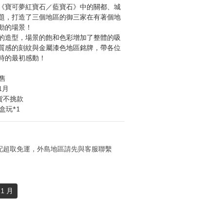
《寶可夢紅寶石／藍寶石》中的關都、城
題，打造了三個地區的御三家在有著個地
動的場景！
的造型，場景的飽和色彩增加了整體的吸
質感的刻紋與金屬漆色地區銘牌，帶各位
時的最初感動！
售
1月
貨不挑款
盒玩*1
 宅配超取免運，外島地區請先與客服聯繫
1 月