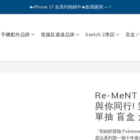
🔥iPhone 17 全系列熱銷中🔥點我購買 — !
🔥iPhone 17 全系列熱銷中🔥點我購買 — !
💕加入Q哥 Line 新好友領優惠券！🎫
手機配件品牌
電腦及週邊品牌
Switch 2專區
盲盒 /
🔥iPhone 17 全系列熱銷中🔥點我購買 — !
Re-MeN
與你同行!
單抽 盲盒 
「初始的冒險 Pokémon Jo
是以系列第一個十年推