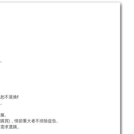
。
單。
恕不退換❗
服。
。
客服。
市購買)，情節重大者不排除提告。
依需求選購。