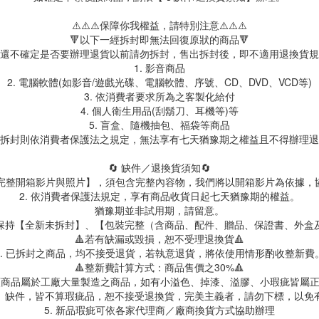
⚠️⚠️⚠️保障你我權益，請特別注意⚠️⚠️⚠️
🔻以下一經拆封即無法回復原狀的商品🔻
還不確定是否要辦理退貨以前請勿拆封，售出拆封後，即不適用退換貨規
1. 影音商品
2. 電腦軟體(如影音/遊戲光碟、電腦軟體、序號、CD、DVD、VCD等)
3. 依消費者要求所為之客製化給付
4. 個人衛生用品(刮鬍刀、耳機等)等
5. 盲盒、隨機抽包、福袋等商品
拆封則依消費者保護法之規定，無法享有七天猶豫期之權益且不得辦理退
🔄 缺件／退換貨須知🔄
製【完整開箱影片與照片】，須包含完整內容物，我們將以開箱影片為依據，
2. 依消費者保護法規定，享有商品收貨日起七天猶豫期的權益。
猶豫期並非試用期，請留意。
保持【全新未拆封】、【包裝完整（含商品、配件、贈品、保證書、外盒
🔺若有缺漏或毀損，恕不受理退換貨🔺
3. 已拆封之商品，均不接受退貨，若執意退貨，將依使用情形酌收整新費
🔺整新費計算方式：商品售價之30%🔺
具類商品屬於工廠大量製造之商品，如有小溢色、掉漆、溢膠、小瑕疵皆屬
、缺件，皆不算瑕疵品，恕不接受退換貨，完美主義者，請勿下標，以免
5. 新品瑕疵可依各家代理商／廠商換貨方式協助辦理