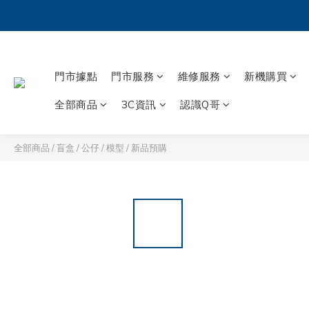
門市據點
門市服務
維修服務
新機購買
全部商品
3C資訊
認識Q哥
全部商品
/
盲盒 / 公仔 / 模型
/
新品預購