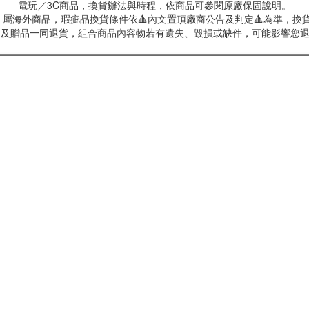
電玩／3C商品，換貨辦法與時程，依商品可參閱原廠保固說明。
屬海外商品，瑕疵品換貨條件依🔺內文置頂廠商公告及判定🔺為準，換貨
商品及贈品一同退貨，組合商品內容物若有遺失、毀損或缺件，可能影響您