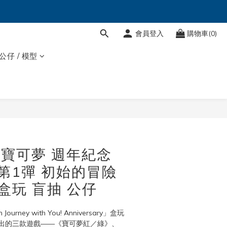
會員登入
購物車(0)
 公仔 / 模型
立即購買
T 寶可夢 週年紀念
 第1彈 初始的冒險
盒玩 盲抽 公仔
urney with You! Anniversary」盒玩
出的三款遊戲——《寶可夢紅／綠》、