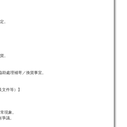
定。
貨。
協助處理補寄／換貨事宜。
及文件等）】
。
正常現象。
有爭議。