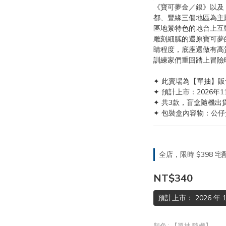
《寶可夢金／銀》以及
都、豐緣三個地區為主
區地景特色的地台上互
雕刻細膩的還原寶可夢
睛程度，底座還做有高
訓練家們重回踏上冒險
✦ 此賣場為【單抽】販
✦ 預計上市：2026年1
✦ 共3款，盲盒隨機出
✦ 包裝盒內容物：公仔
全店，限時 $398
NT$340
預計上市： 2026 年 1
顏色
: 【單抽 隨機】