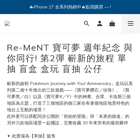
🔥iPhone 17 全系列熱銷中🔥點我購買 — !
🔥iPhone 17 全系列熱銷中🔥點我購買 — !
💕加入Q哥 Line 新好友領優惠券！🎫
🔥iPhone 17 全系列熱銷中🔥點我購買 — !
Re-MeNT 寶可夢 週年紀念 與
你同行! 第2彈 嶄新的旅程 單
抽 盲盒 盒玩 盲抽 公仔
嶄新的啟程 Pokémon Journey with You! Anniversary」盒玩以系
列第二個十年推出的三款遊戲——《寶可夢鑽石／珍珠》、《寶
可夢黑／白》以及《寶可夢X／Y》中的神奧、合眾、卡洛斯三個
地區為主題，打造了三個地區的御三家在有著個地區地景特色的
地台上互動的場景！
此外更可以搭配同步公開的「初始的冒險」與「未來的旅途」的
另外六款地區場景一起擺設，完整收藏 30 年來所有的最初夥伴
✦ 此賣場為【單抽】販售