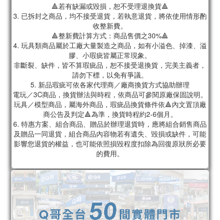
🔺若有缺漏或毀損，恕不受理退換貨🔺
3. 已拆封之商品，均不接受退貨，若執意退貨，將依使用情形酌
收整新費。
🔺整新費計算方式：商品售價之30%🔺
4. 玩具類商品屬於工廠大量製造之商品，如有小溢色、掉漆、溢
膠、小瑕疵皆屬正常現象。
非斷裂、缺件，皆不算瑕疵品，恕不接受退換貨，完美主義者，
請勿下標，以免有爭議。
5. 新品瑕疵可依各家代理商／廠商換貨方式協助辦理
電玩／3C商品，換貨辦法與時程，依商品可參閱原廠保固說明。
玩具／模型商品，屬海外商品，瑕疵品換貨條件依🔺內文置頂廠
商公告及判定🔺為準，換貨時程約2-6個月。
6. 特惠方案、組合商品、贈品於辦理退貨時，應將組合銷售商品
及贈品一同退貨，組合商品內容物若有遺失、毀損或缺件，可能
影響您退貨的權益，也可能依照損毀程度扣除為回復原狀所必要
的費用。