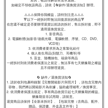
差異，敬請理解並依需求選購。
如確定不領收該商品，請依【🔄缺件/退換貨須知】辦理。
⚠️⚠️⚠️保障你我權益，請特別注意⚠️⚠️⚠️
🔻以下一經拆封即無法回復原狀的商品🔻
在您還不確定是否要辦理退貨以前請勿拆封，售出拆封後，即不
適用退換貨規定。
1. 影音商品
2. 電腦軟體(如影音/遊戲光碟、電腦軟體、序號、CD、DVD、
VCD等)
3. 依消費者要求所為之客製化給付
4. 個人衛生用品(刮鬍刀、耳機等)等
5. 盲盒、隨機抽包、福袋等商品
一經拆封則依消費者保護法之規定，無法享有七天猶豫期之權益
且不得辦理退貨。
🔄 缺件／退換貨須知🔄
1. 請於收到包裹時錄製【完整開箱影片與照片】，須包含完整內
容物，我們將以開箱影片為依據，協助處理補寄／換貨事宜。
2. 依消費者保護法規定，享有商品收貨日起七天猶豫期的權益。
猶豫期並非試用期，請留意。
退貨商品須保持【全新未拆封】、【包裝完整（含商品、配件、
贈品、保證書、外盒及文件等）】