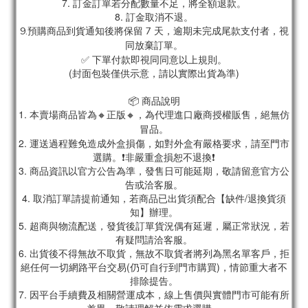
7. 訂金訂單若分配數量不足，將全額退款。
8. 訂金取消不退。
9.預購商品到貨通知後將保留 7 天，逾期未完成尾款支付者，視
同放棄訂單。
✅ 下單付款即視同同意以上規則。
(封面包裝僅供示意，請以實際出貨為準)
📦 商品說明
1. 本賣場商品皆為
🔸正版🔸，為代理進口廠商授權販售，絕無仿
冒品。
2. 運送過程難免造成外盒損傷，如對外盒有嚴格要求，請至門市
選購。❗非嚴重盒損恕不退換❗
3. 商品資訊以官方公告為準，發售日可能延期，敬請留意官方公
告或洽客服。
4. 取消訂單請提前通知，若商品已出貨須配合【缺件/退換貨須
知】辦理。
5. 超商與物流配送，發貨後訂單貨況偶有延遲，屬正常狀況，若
有疑問請洽客服。
6. 出貨後不得無故不取貨，無故不取貨者將列為黑名單客戶，拒
絕任何一切網路平台交易(仍可自行到門市購買)，情節重大者不
排除提告。
7. 因平台手續費及相關營運成本，線上售價與實體門市可能有所