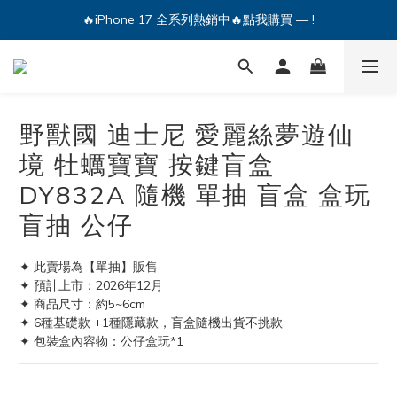
🔥iPhone 17 全系列熱銷中🔥點我購買 — !
🔥iPhone 17 全系列熱銷中🔥點我購買 — !
💕加入Q哥 Line 新好友領優惠券！🎫
🔥iPhone 17 全系列熱銷中🔥點我購買 — !
野獸國 迪士尼 愛麗絲夢遊仙
境 牡蠣寶寶 按鍵盲盒
DY832A 隨機 單抽 盲盒 盒玩
盲抽 公仔
✦ 此賣場為【單抽】販售
✦ 預計上市：2026年12月
✦ 商品尺寸：約5~6cm
✦ 6種基礎款 +1種隱藏款，盲盒隨機出貨不挑款
✦ 包裝盒內容物：公仔盒玩*1