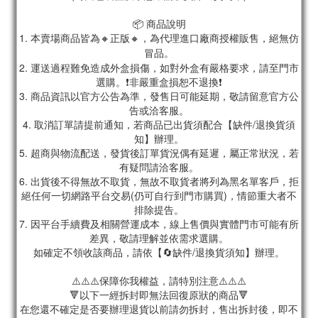
📦 商品說明
1. 本賣場商品皆為
🔸正版🔸，為代理進口廠商授權販售，絕無仿
冒品。
2. 運送過程難免造成外盒損傷，如對外盒有嚴格要求，請至門市
選購。❗非嚴重盒損恕不退換❗
3. 商品資訊以官方公告為準，發售日可能延期，敬請留意官方公
告或洽客服。
4. 取消訂單請提前通知，若商品已出貨須配合【缺件/退換貨須
知】辦理。
5. 超商與物流配送，發貨後訂單貨況偶有延遲，屬正常狀況，若
有疑問請洽客服。
6. 出貨後不得無故不取貨，無故不取貨者將列為黑名單客戶，拒
絕任何一切網路平台交易(仍可自行到門市購買)，情節重大者不
排除提告。
7. 因平台手續費及相關營運成本，線上售價與實體門市可能有所
差異，敬請理解並依需求選購。
如確定不領收該商品，請依【🔄缺件/退換貨須知】辦理。
⚠️⚠️⚠️保障你我權益，請特別注意⚠️⚠️⚠️
🔻以下一經拆封即無法回復原狀的商品🔻
在您還不確定是否要辦理退貨以前請勿拆封，售出拆封後，即不