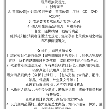
適用退換貨規定。
1. 影音商品
2. 電腦軟體(如影音/遊戲光碟、電腦軟體、序號、CD、DVD、
VCD等)
3. 依消費者要求所為之客製化給付
4. 個人衛生用品(刮鬍刀、耳機等)等
5. 盲盒、隨機抽包、福袋等商品
一經拆封則依消費者保護法之規定，無法享有七天猶豫期之權益
且不得辦理退貨。
🔄 缺件／退換貨須知🔄
1. 請於收到包裹時錄製【完整開箱影片與照片】，須包含完整內
容物，我們將以開箱影片為依據，協助處理補寄／換貨事宜。
2. 依消費者保護法規定，享有商品收貨日起七天猶豫期的權益。
猶豫期並非試用期，請留意。
退貨商品須保持【全新未拆封】、【包裝完整（含商品、配件、
贈品、保證書、外盒及文件等）】
🔺若有缺漏或毀損，恕不受理退換貨🔺
3. 已拆封之商品，均不接受退貨，若執意退貨，將依使用情形酌
收整新費。
🔺整新費計算方式：商品售價之30%🔺
4. 玩具類商品屬於工廠大量製造之商品，如有小溢色、掉漆、溢
膠、小瑕疵皆屬正常現象。