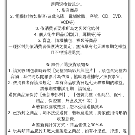
適用退換貨規定。
1. 影音商品
2. 電腦軟體(如影音/遊戲光碟、電腦軟體、序號、CD、DVD、
VCD等)
3. 依消費者要求所為之客製化給付
4. 個人衛生用品(刮鬍刀、耳機等)等
5. 盲盒、隨機抽包、福袋等商品
一經拆封則依消費者保護法之規定，無法享有七天猶豫期之權益
且不得辦理退貨。
🔄 缺件／退換貨須知🔄
1. 請於收到包裹時錄製【完整開箱影片與照片】，須包含完整內
容物，我們將以開箱影片為依據，協助處理補寄／換貨事宜。
2. 依消費者保護法規定，享有商品收貨日起七天猶豫期的權益。
猶豫期並非試用期，請留意。
退貨商品須保持【全新未拆封】、【包裝完整（含商品、配件、
贈品、保證書、外盒及文件等）】
🔺若有缺漏或毀損，恕不受理退換貨🔺
3. 已拆封之商品，均不接受退貨，若執意退貨，將依使用情形酌
收整新費。
🔺整新費計算方式：商品售價之30%🔺
4. 玩具類商品屬於工廠大量製造之商品，如有小溢色、掉漆、溢