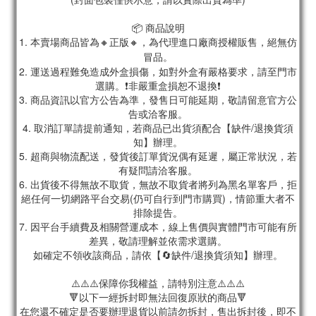
📦 商品說明
1. 本賣場商品皆為
🔸正版🔸，為代理進口廠商授權販售，絕無仿
冒品。
2. 運送過程難免造成外盒損傷，如對外盒有嚴格要求，請至門市
選購。❗非嚴重盒損恕不退換❗
3. 商品資訊以官方公告為準，發售日可能延期，敬請留意官方公
告或洽客服。
4. 取消訂單請提前通知，若商品已出貨須配合【缺件/退換貨須
知】辦理。
5. 超商與物流配送，發貨後訂單貨況偶有延遲，屬正常狀況，若
有疑問請洽客服。
6. 出貨後不得無故不取貨，無故不取貨者將列為黑名單客戶，拒
絕任何一切網路平台交易(仍可自行到門市購買)，情節重大者不
排除提告。
7. 因平台手續費及相關營運成本，線上售價與實體門市可能有所
差異，敬請理解並依需求選購。
如確定不領收該商品，請依【🔄缺件/退換貨須知】辦理。
⚠️⚠️⚠️保障你我權益，請特別注意⚠️⚠️⚠️
🔻以下一經拆封即無法回復原狀的商品🔻
在您還不確定是否要辦理退貨以前請勿拆封，售出拆封後，即不