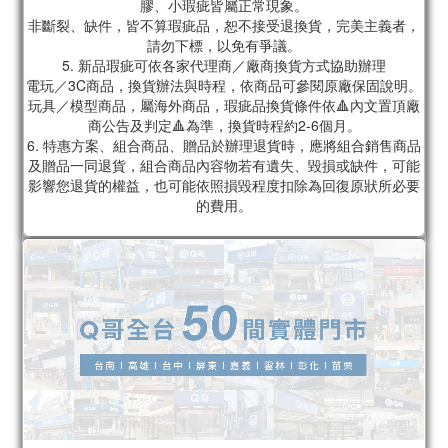
膠、小瑕疵皆屬正常現象。
非斷裂、缺件，皆不算瑕疵品，恕不接受退換貨，完美主義者，
請勿下標，以免有爭議。
5. 新品瑕疵可依各家代理商／廠商換貨方式協助辦理
電玩／3C商品，換貨辦法與時程，依商品可參閱原廠保固說明。
玩具／模型商品，屬海外商品，瑕疵品換貨條件依🔺內文置頂廠
商公告及判定🔺為準，換貨時程約2-6個月。
6. 特惠方案、組合商品、贈品於辦理退貨時，應將組合銷售商品
及贈品一同退貨，組合商品內容物若有遺失、毀損或缺件，可能
影響您退貨的權益，也可能依照損毀程度扣除為回復原狀所必要
的費用。