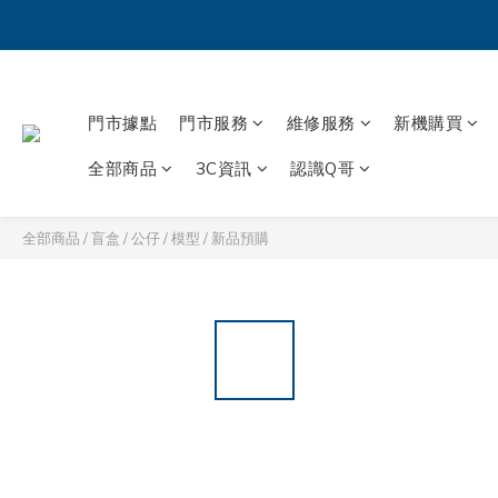
門市據點
門市服務
維修服務
新機購買
全部商品
3C資訊
認識Q哥
全部商品
/
盲盒 / 公仔 / 模型
/
新品預購