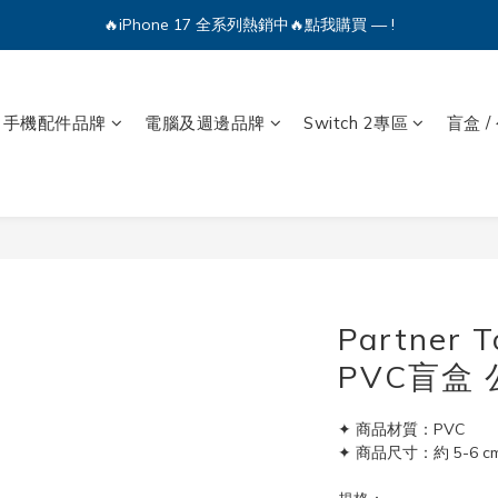
🔥iPhone 17 全系列熱銷中🔥點我購買 — !
💕加入Q哥 Line 新好友領優惠券！🎫
🔥iPhone 17 全系列熱銷中🔥點我購買 — !
手機配件品牌
電腦及週邊品牌
Switch 2專區
盲盒 /
Partner
PVC盲盒 
✦ 商品材質：PVC
✦ 商品尺寸：約 5-6 c