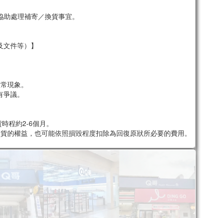
協助處理補寄／換貨事宜。
及文件等）】
。
正常現象。
有爭議。
時程約2-6個月。
退貨的權益，也可能依照損毀程度扣除為回復原狀所必要的費用。