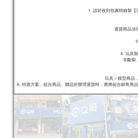
1. 請於收到包裹時錄
退貨商品須
4. 玩
非斷裂
玩具／模型商品，
6. 特惠方案、組合商品、贈品於辦理退貨時，應將組合銷售