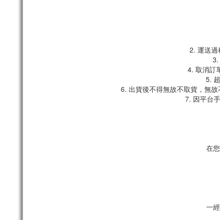
2. 運
3
4. 取消
5.
6. 出貨後不得無故不取貨，無
7. 因平
在您
一經