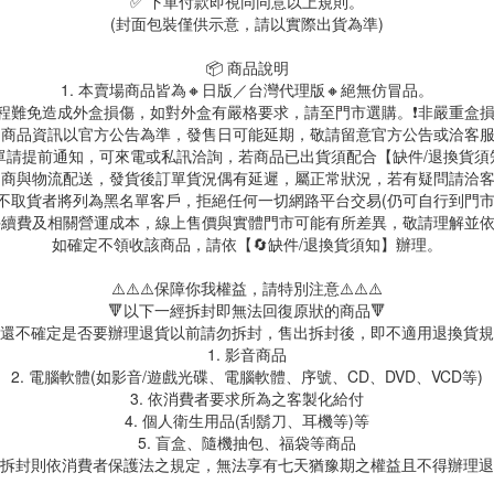
✅ 下單付款即視同同意以上規則。
(封面包裝僅供示意，請以實際出貨為準)
📦 商品說明
1. 本賣場商品皆為🔸日版／台灣代理版🔸絕無仿冒品。
送過程難免造成外盒損傷，如對外盒有嚴格要求，請至門市選購。❗非嚴重盒損
. 商品資訊以官方公告為準，發售日可能延期，敬請留意官方公告或洽客
訂單請提前通知，可來電或私訊洽詢，若商品已出貨須配合【缺件/退換貨
 超商與物流配送，發貨後訂單貨況偶有延遲，屬正常狀況，若有疑問請洽
故不取貨者將列為黑名單客戶，拒絕任何一切網路平台交易(仍可自行到門
台手續費及相關營運成本，線上售價與實體門市可能有所差異，敬請理解並
如確定不領收該商品，請依【🔄缺件/退換貨須知】辦理。
⚠️⚠️⚠️保障你我權益，請特別注意⚠️⚠️⚠️
🔻以下一經拆封即無法回復原狀的商品🔻
還不確定是否要辦理退貨以前請勿拆封，售出拆封後，即不適用退換貨規
1. 影音商品
2. 電腦軟體(如影音/遊戲光碟、電腦軟體、序號、CD、DVD、VCD等)
3. 依消費者要求所為之客製化給付
4. 個人衛生用品(刮鬍刀、耳機等)等
5. 盲盒、隨機抽包、福袋等商品
拆封則依消費者保護法之規定，無法享有七天猶豫期之權益且不得辦理退