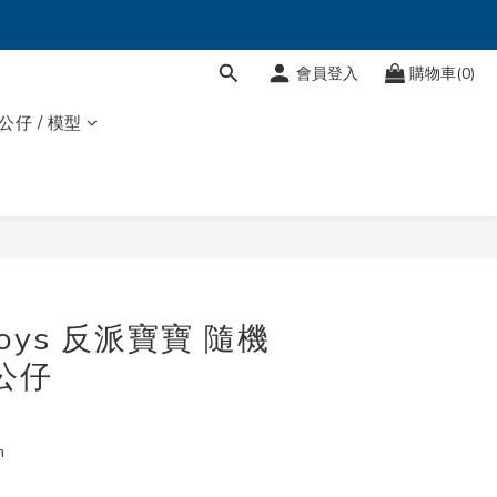
會員登入
購物車(0)
 公仔 / 模型
 Toys 反派寶寶 隨機
公仔
m