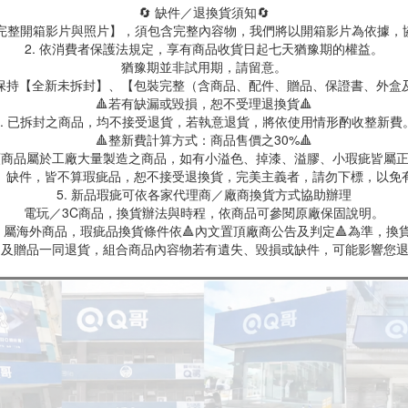
🔄 缺件／退換貨須知🔄
製【完整開箱影片與照片】，須包含完整內容物，我們將以開箱影片為依據，
2. 依消費者保護法規定，享有商品收貨日起七天猶豫期的權益。
猶豫期並非試用期，請留意。
保持【全新未拆封】、【包裝完整（含商品、配件、贈品、保證書、外盒
🔺若有缺漏或毀損，恕不受理退換貨🔺
3. 已拆封之商品，均不接受退貨，若執意退貨，將依使用情形酌收整新費
🔺整新費計算方式：商品售價之30%🔺
具類商品屬於工廠大量製造之商品，如有小溢色、掉漆、溢膠、小瑕疵皆屬
、缺件，皆不算瑕疵品，恕不接受退換貨，完美主義者，請勿下標，以免
5. 新品瑕疵可依各家代理商／廠商換貨方式協助辦理
電玩／3C商品，換貨辦法與時程，依商品可參閱原廠保固說明。
屬海外商品，瑕疵品換貨條件依🔺內文置頂廠商公告及判定🔺為準，換貨
商品及贈品一同退貨，組合商品內容物若有遺失、毀損或缺件，可能影響您