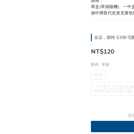
規格：
單盒(單抽隨機)、一中
抽中將取代史派克實色
全店，限時 $398
NT$120
顏色
: 單抽
單抽
一中盒六入不拆(含基
將取代史派克實色版。
若