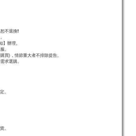
恕不退換❗
服。
須知】辦理。
客服。
市購買)，情節重大者不排除提告。
依需求選購。
定。
貨。