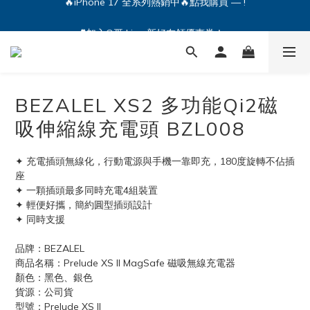
🔥iPhone 17 全系列熱銷中🔥點我購買 — !
💕加入Q哥 Line 新好友領優惠券！🎫
🔥iPhone 17 全系列熱銷中🔥點我購買 — !
BEZALEL XS2 多功能Qi2磁
吸伸縮線充電頭 BZL008
✦ 充電插頭無線化，行動電源與手機一靠即充，180度旋轉不佔插
座 
✦ 一顆插頭最多同時充電4組裝置
✦ 輕便好攜，簡約圓型插頭設計
✦ 同時支援
品牌：BEZALEL
商品名稱：Prelude XS II MagSafe 磁吸無線充電器
顏色：黑色、銀色
貨源：公司貨
型號：Prelude XS II 