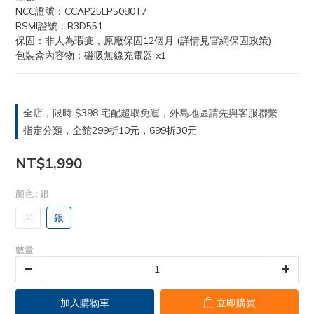
NCC證號：CCAP25LP5080T7
BSMI證號：R3D551
保固：非人為瑕疵，原廠保固12個月 (詳情見官網保固政策)
包裝盒內容物：磁吸無線充電器 x1
全店，限時 $398 宅配超取免運，外島地區請先與客服聯繫
指定分類，全館299折10元，699折30元
NT$1,990
顏色
: 銀
黑
銀
數量
加入購物車
立即購買