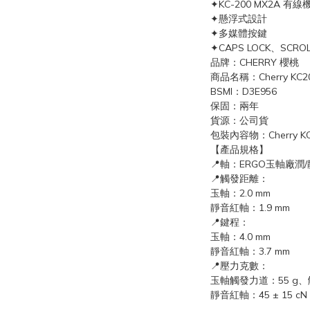
✦KC-200 MX2A 有
✦懸浮式設計
✦多媒體按鍵
✦CAPS LOCK、SC
品牌：CHERRY 櫻桃
商品名稱：Cherry KC
BSMI：D3E956
保固：兩年
貨源：公司貨
包裝內容物：Cherry K
【產品規格】
📍軸：ERGO玉軸廠潤
📍觸發距離：
玉軸：2.0 mm
靜音紅軸：1.9 mm
📍鍵程：
玉軸：4.0 mm
靜音紅軸：3.7 mm
📍壓力克數：
玉軸觸發力道：55 g、觸
靜音紅軸：45 ± 15 cN