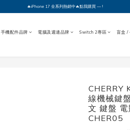
🔥iPhone 17 全系列熱銷中🔥點我購買 — !
💕加入Q哥 Line 新好友領優惠券！🎫
🔥iPhone 17 全系列熱銷中🔥點我購買 — !
手機配件品牌
電腦及週邊品牌
Switch 2專區
盲盒 /
CHERRY 
線機械鍵盤
文 鍵盤 
CHER05