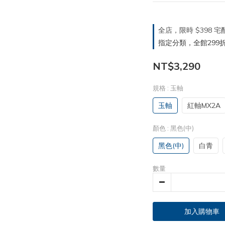
全店，限時 $398
指定分類，全館299折
NT$3,290
規格
: 玉軸
玉軸
紅軸MX2A
顏色
: 黑色(中)
黑色(中)
白青
數量
加入購物車