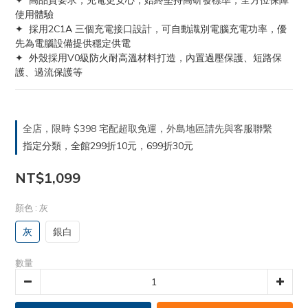
✦  高品質要求，充電更安心，始終堅持高研發標準，全方位保障
使用體驗
✦  採用2C1A 三個充電接口設計，可自動識別電腦充電功率，優
先為電腦設備提供穩定供電
✦  外殼採用V0級防火耐高溫材料打造，內置過壓保護、短路保
護、過流保護等
全店，限時 $398 宅配超取免運，外島地區請先與客服聯繫
指定分類，全館299折10元，699折30元
NT$1,099
顏色
: 灰
灰
銀白
數量