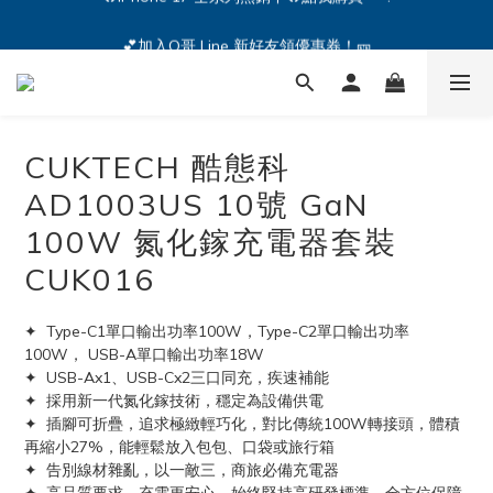
🔥iPhone 17 全系列熱銷中🔥點我購買 — !
💕加入Q哥 Line 新好友領優惠券！🎫
🔥iPhone 17 全系列熱銷中🔥點我購買 — !
CUKTECH 酷態科
AD1003US 10號 GaN
100W 氮化鎵充電器套裝
CUK016
✦  Type-C1單口輸出功率100W，Type-C2單口輸出功率
100W， USB-A單口輸出功率18W
✦  USB-Ax1、USB-Cx2三口同充，疾速補能
✦  採用新一代氮化鎵技術，穩定為設備供電
✦  插腳可折疊，追求極緻輕巧化，對比傳統100W轉接頭，體積
再縮小27%，能輕鬆放入包包、口袋或旅行箱
✦  告別線材雜亂，以一敵三，商旅必備充電器