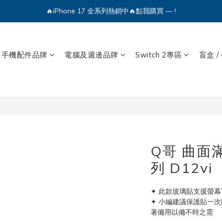
🔥iPhone 17 全系列熱銷中🔥點我購買 — !
💕加入Q哥 Line 新好友領優惠券！🎫
🔥iPhone 17 全系列熱銷中🔥點我購買 — !
手機配件品牌
電腦及週邊品牌
Switch 2專區
盲盒 /
Q哥 曲面滿
列 D12vi
✦ 此款玻璃貼支援螢
✦ 小編建議保護貼一
著備用以備不時之需